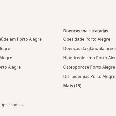
Doenças mais tratadas
Saúde em Porto Alegre
Obesidade Porto Alegre
legre
Doenças da glândula tireo
Alegre
Hipotireoidismo Porto Ale
rto Alegre
Osteoporose Porto Alegre
Dislipidemias Porto Alegre
Mais (15)
tas da IPE-Saúde
Mais na categoria: D
Ipe-Saúde
Mudar de cidade