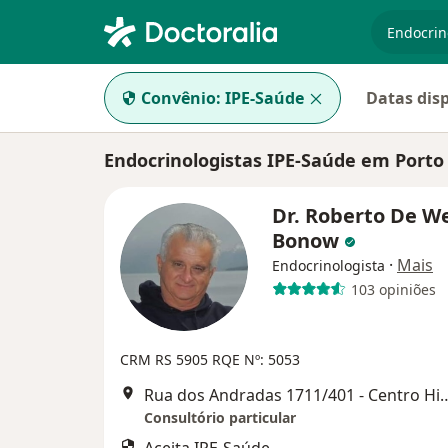
especiali
Convênio:
IPE-Saúde
Datas dis
Endocrinologistas IPE-Saúde em Porto
Dr. Roberto De We
Bonow
·
Mais
Endocrinologista
103 opiniões
CRM RS 5905
RQE Nº: 5053
Rua dos Andradas 1711/401 - Centro 
Consultório particular