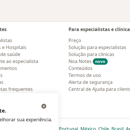
tes
Para especialistas e clínic
listas
Preço
s e Hospitais
Solução para especialistas
 de saúde
Solução para clinicas
te ao especialista
Noa Notes
novo
amentos
Conteúdos
os
Termos de uso
as
Alerta de segurança
tas frequentes
Central de Ajuda para client
ções móveis
ara pacientes
te.
lhorar sua experiência.
eparador
 novo separador
bre num novo separador
abre num novo separador
abre num novo separador
abre num novo separador
abre num novo separa
abre num novo
abre num
ab
Italia
,
Deutschland
,
Česko
,
Portugal
,
México
,
Chile
,
Brasil
,
A