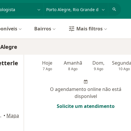
dade, doença ou nome
cidade ou região
poníveis
Bairros
Mais filtros
 Alegre
tterle
Hoje
Amanhã
Dom,
7 Ago
8 Ago
9 Ago
10 Ago
O agendamento online não está
disponível
Solicite um atendimento
Histórico, Porto Alegre
•
Mapa