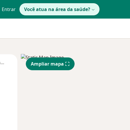
Entrar
Você atua na área da saúde?
Segunda-feira
Ter,
Qua
Qui,
Ampliar mapa
11 Ago
12 Ago
13 Ago