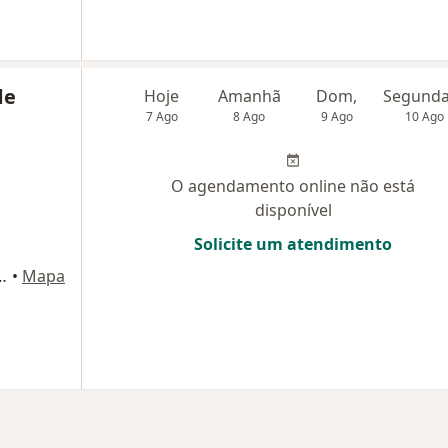
de
Hoje
Amanhã
Dom,
7 Ago
8 Ago
9 Ago
10 Ago
O agendamento online não está
disponível
Solicite um atendimento
tícias, 400, Porto Alegre
•
Mapa