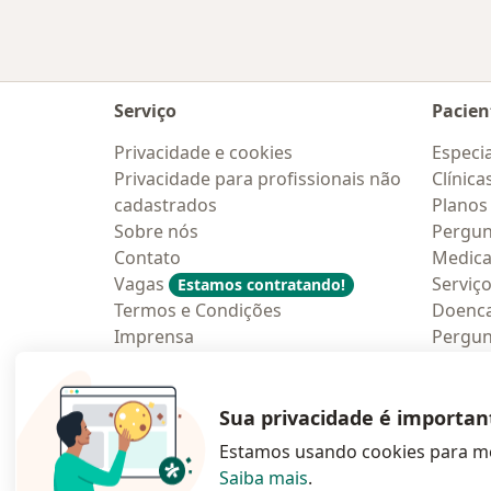
Serviço
Pacien
Privacidade e cookies
Especia
Privacidade para profissionais não
Clínica
cadastrados
Planos
Sobre nós
Pergun
Contato
Medic
Vagas
Serviç
Estamos contratando!
Termos e Condições
Doenc
Imprensa
Pergun
Lei da Igualdade Salarial
Aplica
Blog p
Sua privacidade é importan
Estamos usando cookies para me
Saiba mais
.
abre num novo s
abre num
a
Polska
,
Türkiye
,
España
,