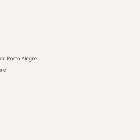
ide Porto Alegre
gre
oenças mais tratadas