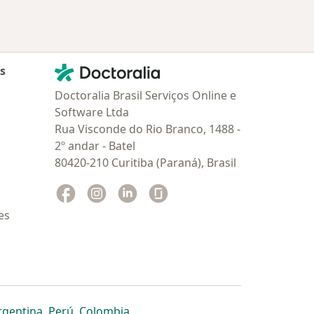
Contato
Doctoralia - Homepage
as
Doctoralia Brasil Serviços Online e
Software Ltda
Rua Visconde do Rio Branco, 1488 -
2º andar - Batel
80420-210 Curitiba (Paraná), Brasil
Facebook
abre num novo separador
Instagram
abre num novo separador
Linkedin
abre num novo separador
Glassdoor
abre num novo separador
es
dor
 separador
 novo separador
re num novo separador
abre num novo separador
abre num novo separador
abre num novo separador
rgentina
,
Perú
,
Colombia