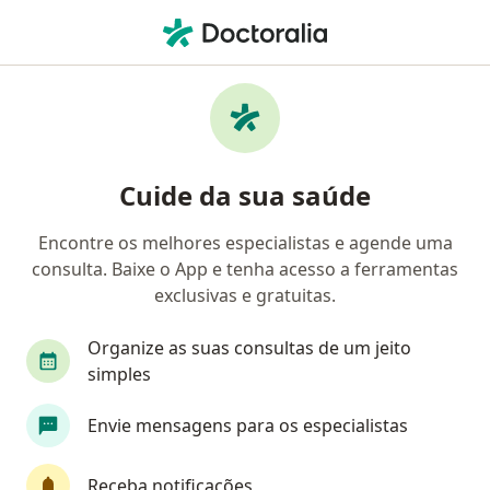
Men
Especialista Em Clínica Médica • Rodolfo Teófilo, Fortaleza, Ceará CE
Filtros
• 1
Mapa
Especialistas em clínica médica em Rodolfo
Cuide da sua saúde
Teófilo, Fortaleza
Encontre os melhores especialistas e agende uma
consulta. Baixe o App e tenha acesso a ferramentas
exclusivas e gratuitas.
Organize as suas consultas de um jeito
simples
Dr. Carlos Matheus Ponte
Envie mensagens para os especialistas
Especialista em clínica médica, Especialista em dor
30 opiniões
Receba notificações