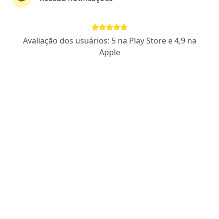
Priscila Novello Neustadt
Avaliação dos usuários: 5 na Play Store e 4,9 na
·
Mais
Fonoaudiólogo
Apple
81 opiniões
CRFa RS 10186-1
Rua dos Andradas, 1270, Porto Alegre
•
Mapa
Cento Histórico
Primeira consulta Fonoaudiologia
R$ 130
Esse especialista não oferece agendamento online para esse endereço.
Solicite um atendimento
Especialistas disponíveis
Estes especialistas estão fora de Centro Histórico,