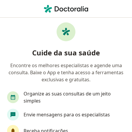
Men
Fonoaudiólogo • Centro Histórico, Porto Alegre, Rio Grande do Sul RS
Filtros
• 1
Convênio
Mapa
Fonoaudiólogos em Centro Histórico, Porto
Cuide da sua saúde
Alegre
Encontre os melhores especialistas e agende uma
consulta. Baixe o App e tenha acesso a ferramentas
Qual é o seu convênio?
exclusivas e gratuitas.
Cabergs
Geap Saúde
Organize as suas consultas de um jeito
simples
Envie mensagens para os especialistas
Receba notificações