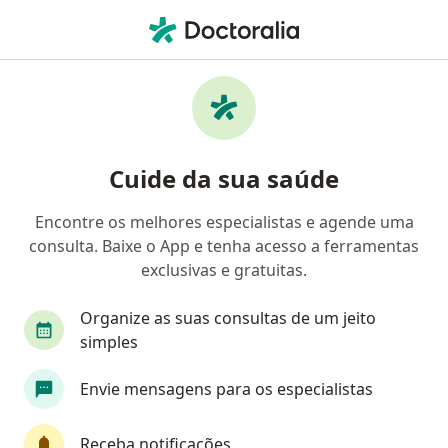
Men
Gastroenterologista • Barra Do Piraí, Rio de Janeiro RJ
Filtros
Mapa
Gastroenterologistas em Barra Do Piraí
Cuide da sua saúde
Encontre os melhores especialistas e agende uma
consulta. Baixe o App e tenha acesso a ferramentas
exclusivas e gratuitas.
Organize as suas consultas de um jeito
simples
Dr. Luís Paulo Mello Casanova
Envie mensagens para os especialistas
Gastroenterologista, Especialista em clínica médica
CRM RJ 334288
| RQE Gastroenterologista Nº: 36786
| RQE
Receba notificações