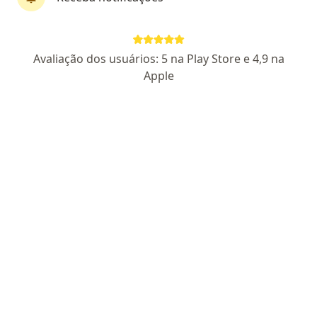
Especialista em Clínica Médica Nº: 36787
Praça Nilo Peçanha, 96 (Sala 201), Barra Do Piraí
•
Mapa
Consultório particular
Avaliação dos usuários: 5 na Play Store e 4,9 na
Esse especialista não oferece agendamento online para esse endereço.
Apple
Solicite um atendimento
Dr. Jose Augusto Prudente Quintela
Gastroenterologista, Endoscopista
CRM 257872 RJ - RQE 18464 - RQE 12982