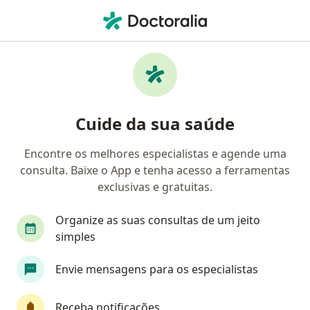
Men
Gastroenterologista • Savassi, Belo Horizonte, Minas Gerais MG
Filtros
• 1
Mapa
Gastroenterologistas em Savassi, Belo
Cuide da sua saúde
Horizonte
Encontre os melhores especialistas e agende uma
consulta. Baixe o App e tenha acesso a ferramentas
exclusivas e gratuitas.
Organize as suas consultas de um jeito
simples
Imunológica Vacinas
Envie mensagens para os especialistas
·
Mais
Gastroenterologista, Alergista, Dermatologista
156 opiniões
Receba notificações