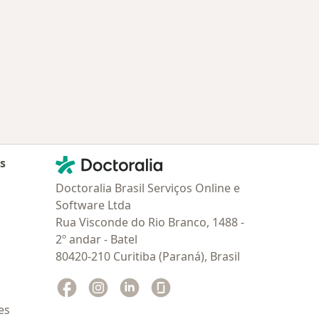
Contato
Doctoralia - Homepage
as
Doctoralia Brasil Serviços Online e
Software Ltda
Rua Visconde do Rio Branco, 1488 -
2º andar - Batel
80420-210 Curitiba (Paraná), Brasil
Facebook
abre num novo separador
Instagram
abre num novo separador
Linkedin
abre num novo separador
Glassdoor
abre num novo separador
es