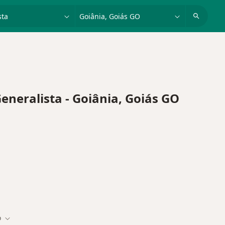
dade, doença ou nome
cidade ou região
eralista - Goiânia, Goiás GO
o
cidade
Mudar de cidade