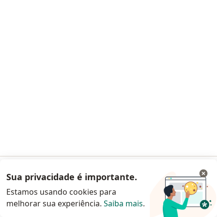
Dra. Eny Karla Nascimento Santos
Generalista
CRM GO 26456
Avenida 31 de Março, s/n, Av. Pedro Ludovico, Goiânia
•
Mapa
Hospital Estadual de Urgências de Goiás Dr. Valdemiro Cruz
Sua privacidade é importante.
Acessar App
Consulta generalista
a partir de r$ 300
Estamos usando cookies para
Esse especialista não oferece agendamento online para esse endereço.
melhorar sua experiência.
Saiba mais
.
Continuar pelo site da Doctoralia
Solicite um atendimento