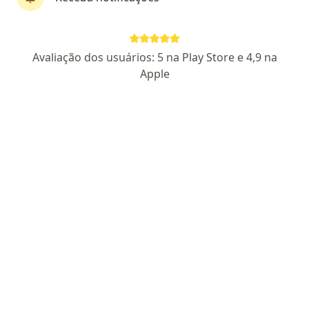
Amanda Fernandes Ribeiro Martins
·
Mais
Generalista
Avaliação dos usuários: 5 na Play Store e 4,9 na
4 opiniões
Apple
CRM TO 7861
Avenida 85, Goiânia
•
Mapa
AMANDA FERNANDES RIBEIRO
Consulta generalista
R$ 150
Esse especialista não oferece agendamento online para esse endereço.
Solicite um atendimento