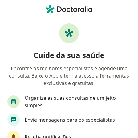
Men
Generalista • Setor Marista, Goiânia, Goiás GO
Filtros
• 1
Convênio
Mapa
Generalistas em Setor Marista, Goiânia
Cuide da sua saúde
Encontre os melhores especialistas e agende uma
Qual é o seu convênio?
consulta. Baixe o App e tenha acesso a ferramentas
Unimed
Bradesco Saúde
Amil
Cassi
exclusivas e gratuitas.
Organize as suas consultas de um jeito
simples
Envie mensagens para os especialistas
Receba notificações