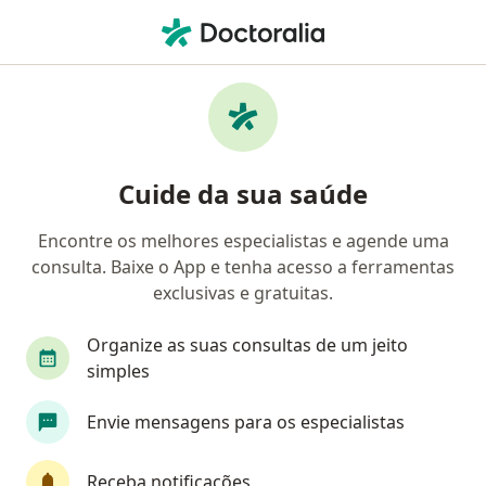
Men
Geriatra • Itaquaquecetuba, São Paulo SP
Filtros
Mapa
Geriatras em Itaquaquecetuba
Cuide da sua saúde
Encontre os melhores especialistas e agende uma
consulta. Baixe o App e tenha acesso a ferramentas
exclusivas e gratuitas.
Organize as suas consultas de um jeito
simples
Dr. Marcos Vinicius Arita
Envie mensagens para os especialistas
·
Mais
Geriatra
77 opiniões
Receba notificações