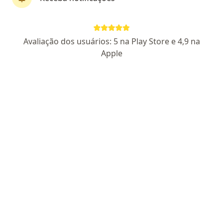
CRM SP 184520
RQE Geriatria (não encontrado)
Pacientes fiéis
Avenida João Barbosa de Moraes, 503, Itaquaquecetuba
•
Mapa
Avaliação dos usuários: 5 na Play Store e 4,9 na
Mais Saúde Centro Médico - Itaquaquecetuba
Apple
Consulta clínico geral
R$ 80
Esse especialista não oferece agendamento online para esse endereço.
Solicite um atendimento
Dr. Leonardo Carlos Figueiredo Reiser