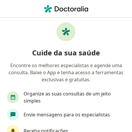
Men
Ginecologista • Canoas, Rio Grande do Sul RS
Filtros
Convênio:
ASSOCIAÇÃO RURA
Ginecologistas ASSOCIAÇÃO RURAL DE
Cuide da sua saúde
ALEGRETE em Canoas
Encontre os melhores especialistas e agende uma
consulta. Baixe o App e tenha acesso a ferramentas
exclusivas e gratuitas.
Organize as suas consultas de um jeito
simples
Dra. Anna Cláudia De Toni
Envie mensagens para os especialistas
·
Mais
Ginecologista
259 opiniões
Receba notificações