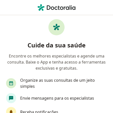
Men
Ginecologista • Cruz Das Almas, Bahia BA
Filtros
Convênio
Mapa
Ginecologistas em Cruz Das Almas
Cuide da sua saúde
Encontre os melhores especialistas e agende uma
Qual é o seu convênio?
consulta. Baixe o App e tenha acesso a ferramentas
Bradesco Saúde
Amil
Golden Cross
A
exclusivas e gratuitas.
Organize as suas consultas de um jeito
simples
Envie mensagens para os especialistas
Receba notificações