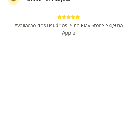
Dr. Kleberton Jose G Machado
·
Mais
Ginecologista
Avaliação dos usuários: 5 na Play Store e 4,9 na
816 opiniões
Apple
CRM BA 12995
RQE - 21865
Endereço
Teleconsulta
Cruz Das Almas
•
Mapa
Teleconsulta - Cruz das Almas
Teleconsulta
a partir de r$ 200
Esse especialista não oferece agendamento online para esse endereço.
Solicite um atendimento
Especialistas disponíveis