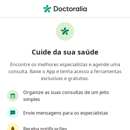
Men
Ginecologista • Anhangabaú, Jundiaí, São Paulo SP
Filtros
• 1
Convênio
Mapa
Ginecologistas em Anhangabaú, Jundiaí
Cuide da sua saúde
Encontre os melhores especialistas e agende uma
Qual é o seu convênio?
consulta. Baixe o App e tenha acesso a ferramentas
Unimed
Bradesco Saúde
Amil
Conca
exclusivas e gratuitas.
Organize as suas consultas de um jeito
simples
Envie mensagens para os especialistas
Receba notificações