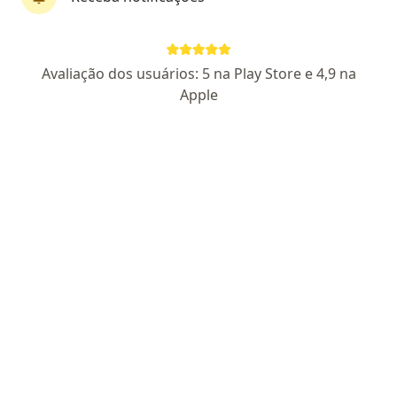
First Class
Dra. Amanda Vilela Breias
Avaliação dos usuários: 5 na Play Store e 4,9 na
·
Mais
Ginecologista, Sexóloga
Apple
201 opiniões
CRM SP 187381
RQE 122760
Rua Abílio Figueiredo 92 - Sala 143, Jundiaí
•
Mapa
Clínica Ventri - Cuidado e Saúde da Mulher.
Primeira consulta ginecologia e obstetrícia
R$ 500
Esse especialista não oferece agendamento online para esse endereço.
Solicite um atendimento