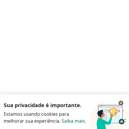
Ginecologista
1 opinião
CRM SP 169179
RQE DE GINECOLOGIA (NÃO ENCONTRADO)
Rua Abilio Figueiredo, 92, salas 91/92, Jundiaí
•
Mapa
Clínica Espaço Íris
Consulta ginecologia
a partir de r$ 450
Esse especialista não oferece agendamento online para esse endereço.
Solicite um atendimento
Sua privacidade é importante.
Acessar App
Estamos usando cookies para
melhorar sua experiência.
Saiba mais
.
Continuar pelo site da Doctoralia