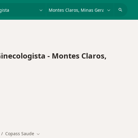
dade, doença ou nome
cidade ou região
ecologista - Montes Claros,
Copass Saude
dar de cidade
Mudar de cidade