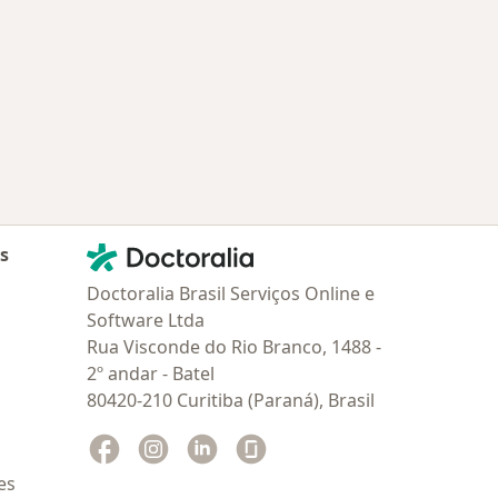
Contato
Doctoralia - Homepage
as
Doctoralia Brasil Serviços Online e
Software Ltda
Rua Visconde do Rio Branco, 1488 -
2º andar - Batel
80420-210 Curitiba (Paraná), Brasil
Facebook
abre num novo separador
Instagram
abre num novo separador
Linkedin
abre num novo separador
Glassdoor
abre num novo separador
es