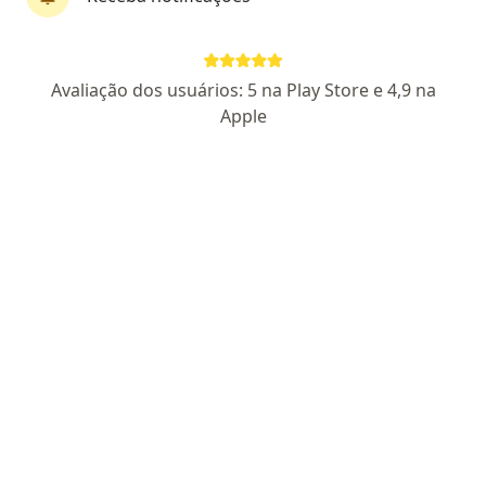
57 opiniões
CRM MG 82737
- RQE Nº: 62058
Avaliação dos usuários: 5 na Play Store e 4,9 na
Avenida Doutor Jose Correia Machado, n1858 - Melo, Montes Claros
•
Mapa
Apple
Clínica DMulher
Primeira consulta ginecologia
R$ 450
Esse especialista não oferece agendamento online para esse endereço.
Solicite um atendimento
Especialistas disponíveis
Estes especialistas estão fora de José Correia
Machado, Montes Claros, Minas Gerais MG, em
áreas próximas à sua busca.