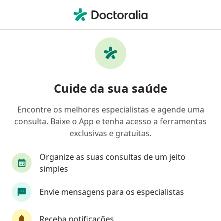
Men
Ginecologista • José Correia Machado, Montes Claros, Minas Gerais MG
Filtros
• 1
Mapa
Ginecologistas em José Correia Machado,
Cuide da sua saúde
Montes Claros
Encontre os melhores especialistas e agende uma
consulta. Baixe o App e tenha acesso a ferramentas
exclusivas e gratuitas.
Organize as suas consultas de um jeito
simples
Envie mensagens para os especialistas
First Class
Dr. José Victor Afonso Freire
·
Mais
Ginecologista
Receba notificações