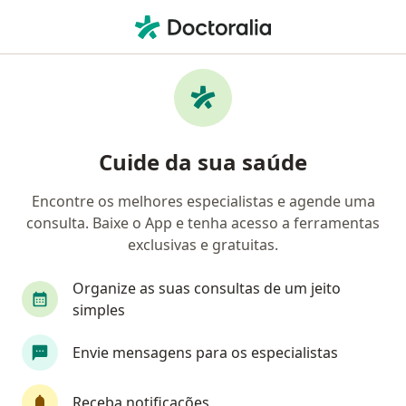
Men
Ginecologista • Redencão, Ceará CE
Filtros
Mapa
Ginecologistas em Redencão
Cuide da sua saúde
Encontre os melhores especialistas e agende uma
consulta. Baixe o App e tenha acesso a ferramentas
exclusivas e gratuitas.
Organize as suas consultas de um jeito
simples
Dra. Fabianna Neri
Envie mensagens para os especialistas
·
Mais
Ginecologista
24 opiniões
Receba notificações