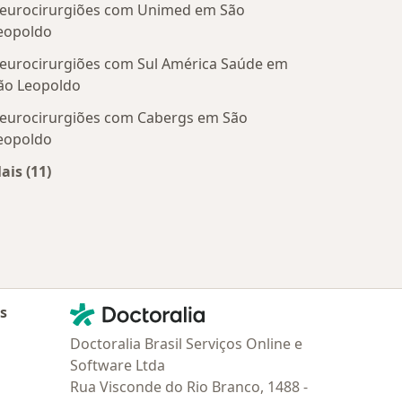
eurocirurgiões com Unimed em São
eopoldo
eurocirurgiões com Sul América Saúde em
ão Leopoldo
eurocirurgiões com Cabergs em São
eopoldo
ais (11)
Mais na categoria: Convênios médicos mais populare
Contato
Doctoralia - Homepage
as
Doctoralia Brasil Serviços Online e
Software Ltda
Rua Visconde do Rio Branco, 1488 -