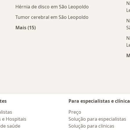
N
Hérnia de disco em São Leopoldo
L
Tumor cerebral em São Leopoldo
N
Mais (15)
S
 São Leopoldo
Mais na categoria: Doenças mais tratadas
N
L
M
tes
Para especialistas e clínic
listas
Preço
s e Hospitais
Solução para especialistas
 de saúde
Solução para clinicas