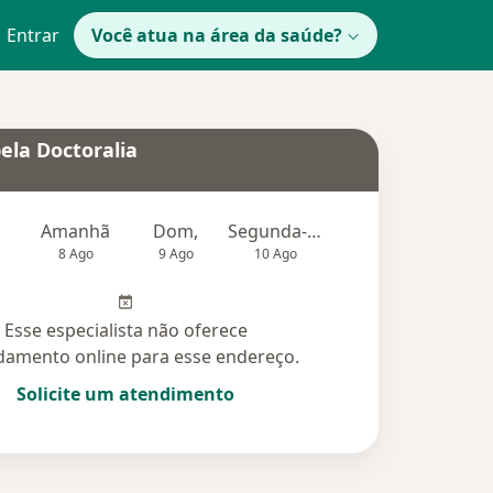
Entrar
Você atua na área da saúde?
ela Doctoralia
Amanhã
Dom,
Segunda-feira
Ter,
Qu
8 Ago
9 Ago
10 Ago
11 Ago
12 Ag
Esse especialista não oferece
amento online para esse endereço.
Solicite um atendimento