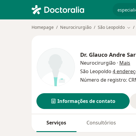
especiali
Homepage
Neurocirurgião
São Leopoldo
Muda
Dr.
Glauco Andre Sar
so
Neurocirurgião
·
Mais
São Leopoldo
4 endereç
Número de registro: CR
Informações de contato
Serviços
Consultórios