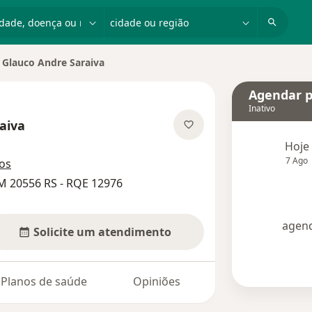
dade, doença ou nome
cidade ou região
Glauco Andre Saraiva
r de cidade
Agendar p
Inativo
aiva
bre as especializações
Hoje
7 Ago
os
M 20556 RS - RQE 12976
agend
Solicite um atendimento
Planos de saúde
Opiniões