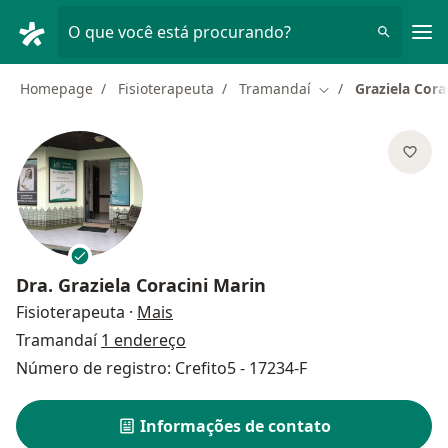
Men
O que você está procurando?
Homepage
Fisioterapeuta
Tramandaí
Graziela Cora
Mudar de cidade
Dra.
Graziela Coracini Marin
sobre as especializações
Fisioterapeuta
·
Mais
Tramandaí
1 endereço
Número de registro: Crefito5 - 17234-F
Informações de contato