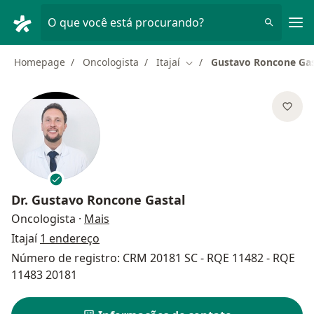
Men
O que você está procurando?
Homepage
Oncologista
Itajaí
Gustavo Roncone Gas
Mudar de cidade
Dr.
Gustavo Roncone Gastal
sobre as especializações
Oncologista
·
Mais
Itajaí
1 endereço
Número de registro: CRM 20181 SC - RQE 11482 - RQE
11483 20181