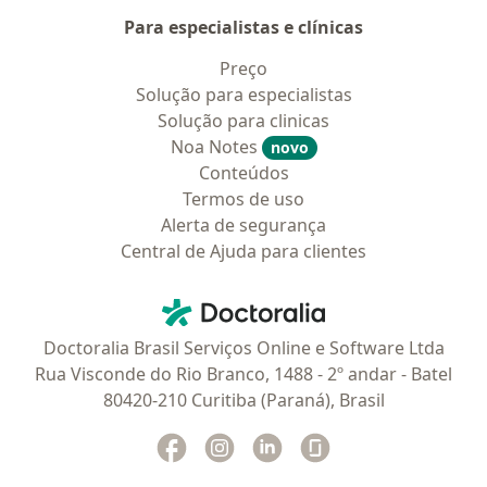
Para especialistas e clínicas
Preço
Solução para especialistas
Solução para clinicas
Noa Notes
novo
Conteúdos
Termos de uso
Alerta de segurança
Central de Ajuda para clientes
Contato
Doctoralia - Homepage
Doctoralia Brasil Serviços Online e Software Ltda
Rua Visconde do Rio Branco, 1488 - 2º andar - Batel
80420-210 Curitiba (Paraná), Brasil
Facebook
abre num novo separador
Instagram
abre num novo separador
Linkedin
abre num novo separad
Glassdoor
abre num novo se