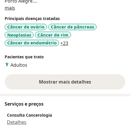
Porto Alegre.
Sobre mim
- Observership no Mass General Hospital/ Harvard
mais
Medical School
Principais doenças tratadas
Câncer de ovário
Câncer de pâncreas
Atendimentos na clínica VenceOnco em Itajaí e
Neoplasias
Câncer de rim
Hospital Unimed Litoral
a11y_sr_more_diseases
Câncer do endométrio
+23
Pacientes que trato
Adultos
Mostrar mais detalhes
sobre a experiência
Serviços e preços
Consulta Cancerologia
Detalhes