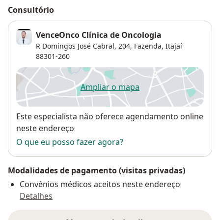
Consultório
VenceOnco Clínica de Oncologia
R Domingos José Cabral, 204,
Fazenda
,
Itajaí
88301-260
Ampliar o mapa
abre num novo separador
Disponibilidade
Este especialista não oferece agendamento online
neste endereço
O que eu posso fazer agora?
Modalidades de pagamento (visitas privadas)
Convênios médicos aceitos neste endereço
Detalhes