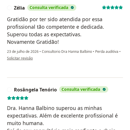
Zélia
Consulta verificada
Z
Gratidão por ter sido atendida por essa
profissional tão competente e dedicada.
Superou todas as expectativas.
Novamente Gratidão!
23 de julho de 2026
•
Consultorio Dra Hanna Balbino
•
Perda auditiva
•
na opinião do utilizador Zélia
Solicitar revisão
Rosângela Tenório
Consulta verificada
R
Dra. Hanna Balbino superou as minhas
expectativas. Além de excelente profissional é
muito humana.