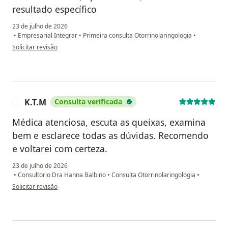
resultado específico
23 de julho de 2026
•
Empresarial Integrar
•
Primeira consulta Otorrinolaringologia
•
na opinião do utilizador Nalu
Solicitar revisão
K.T.M
Consulta verificada
K
Médica atenciosa, escuta as queixas, examina
bem e esclarece todas as dúvidas. Recomendo
e voltarei com certeza.
23 de julho de 2026
•
Consultorio Dra Hanna Balbino
•
Consulta Otorrinolaringologia
•
na opinião do utilizador K.T.M
Solicitar revisão