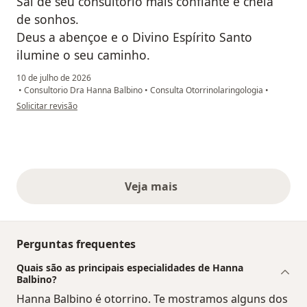
Saí de seu consultório mais confiante e cheia
de sonhos.
Deus a abençoe e o Divino Espírito Santo
ilumine o seu caminho.
10 de julho de 2026
•
Consultorio Dra Hanna Balbino
•
Consulta Otorrinolaringologia
•
na opinião do utilizador Rosângela Tenório
Solicitar revisão
Veja mais
opiniões acima
Perguntas frequentes
Quais são as principais especialidades de Hanna
Balbino?
Hanna Balbino é otorrino. Te mostramos alguns dos