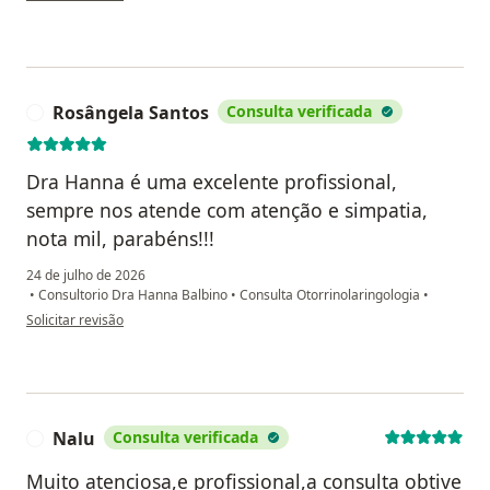
Rosângela Santos
Consulta verificada
R
Dra Hanna é uma excelente profissional,
sempre nos atende com atenção e simpatia,
nota mil, parabéns!!!
24 de julho de 2026
•
Consultorio Dra Hanna Balbino
•
Consulta Otorrinolaringologia
•
na opinião do utilizador Rosângela Santos
Solicitar revisão
Nalu
Consulta verificada
N
Muito atenciosa,e profissional,a consulta obtive