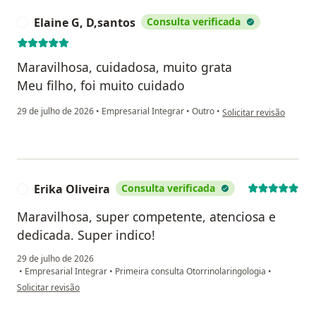
Elaine G, D,santos
Consulta verificada
E
Maravilhosa, cuidadosa, muito grata
Meu filho, foi muito cuidado
na opinião do utilizador
29 de julho de 2026
•
Empresarial Integrar
•
Outro
•
Solicitar revisão
Erika Oliveira
Consulta verificada
E
Maravilhosa, super competente, atenciosa e
dedicada. Super indico!
29 de julho de 2026
•
Empresarial Integrar
•
Primeira consulta Otorrinolaringologia
•
na opinião do utilizador Erika Oliveira
Solicitar revisão