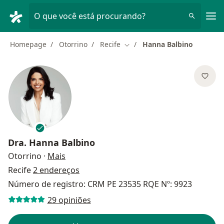
Men
O que você está procurando?
Homepage
Otorrino
Recife
Hanna Balbino
Mudar de cidade
Dra.
Hanna Balbino
sobre as especializações
Otorrino
·
Mais
Recife
2 endereços
Número de registro: CRM PE 23535 RQE Nº: 9923
29 opiniões