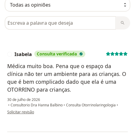
Pesquisar em opiniões
Isabela
Consulta verificada
I
Médica muito boa. Pena que o espaço da
clínica não ter um ambiente para as crianças. O
que é bem complicado dado que ela é uma
OTORRINO para crianças.
30 de julho de 2026
•
Consultorio Dra Hanna Balbino
•
Consulta Otorrinolaringologia
•
na opinião do utilizador Isabela
Solicitar revisão