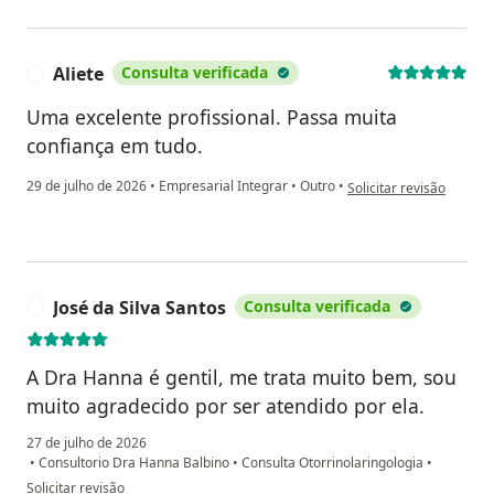
Aliete
Consulta verificada
A
Uma excelente profissional. Passa muita
confiança em tudo.
na opinião do utilizador 
29 de julho de 2026
•
Empresarial Integrar
•
Outro
•
Solicitar revisão
José da Silva Santos
Consulta verificada
J
A Dra Hanna é gentil, me trata muito bem, sou
muito agradecido por ser atendido por ela.
27 de julho de 2026
•
Consultorio Dra Hanna Balbino
•
Consulta Otorrinolaringologia
•
na opinião do utilizador José da Silva Santos
Solicitar revisão