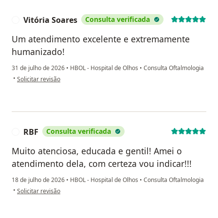
Vitória Soares
Consulta verificada
V
Um atendimento excelente e extremamente
humanizado!
31 de julho de 2026
•
HBOL - Hospital de Olhos
•
Consulta Oftalmologia
na opinião do utilizador Vitória Soares
•
Solicitar revisão
RBF
Consulta verificada
R
Muito atenciosa, educada e gentil! Amei o
atendimento dela, com certeza vou indicar!!!
18 de julho de 2026
•
HBOL - Hospital de Olhos
•
Consulta Oftalmologia
na opinião do utilizador RBF
•
Solicitar revisão