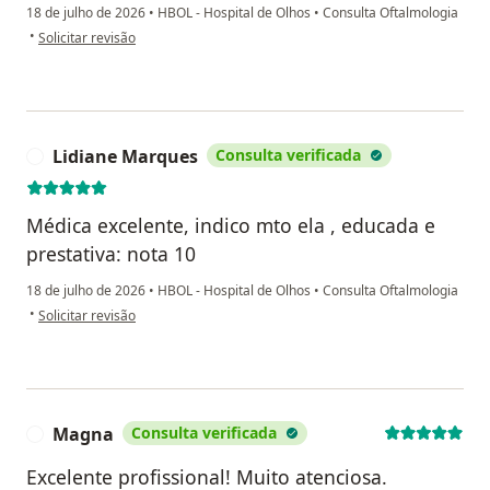
18 de julho de 2026
•
HBOL - Hospital de Olhos
•
Consulta Oftalmologia
na opinião do utilizador Thaiza
•
Solicitar revisão
Lidiane Marques
Consulta verificada
L
Médica excelente, indico mto ela , educada e
prestativa: nota 10
18 de julho de 2026
•
HBOL - Hospital de Olhos
•
Consulta Oftalmologia
na opinião do utilizador Lidiane Marques
•
Solicitar revisão
Magna
Consulta verificada
M
Excelente profissional! Muito atenciosa.