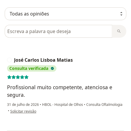
Pesquisar em opiniões
José Carlos Lisboa Matias
J
Consulta verificada
Profissional muito competente, atenciosa e
segura.
31 de julho de 2026
•
HBOL - Hospital de Olhos
•
Consulta Oftalmologia
na opinião do utilizador José Carlos Lisboa Matias
•
Solicitar revisão