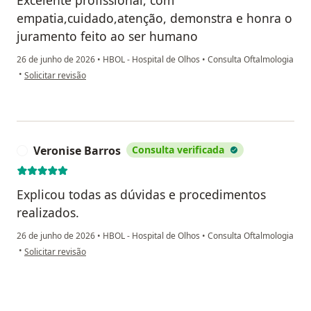
empatia,cuidado,atenção, demonstra e honra o
juramento feito ao ser humano
26 de junho de 2026
•
HBOL - Hospital de Olhos
•
Consulta Oftalmologia
na opinião do utilizador Tatiane Diniz
•
Solicitar revisão
Veronise Barros
Consulta verificada
V
Explicou todas as dúvidas e procedimentos
realizados.
26 de junho de 2026
•
HBOL - Hospital de Olhos
•
Consulta Oftalmologia
na opinião do utilizador Veronise Barros
•
Solicitar revisão