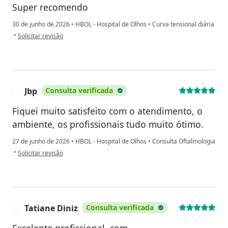
Super recomendo
30 de junho de 2026
•
HBOL - Hospital de Olhos
•
Curva tensional diária
na opinião do utilizador Magna
•
Solicitar revisão
Jbp
Consulta verificada
J
Fiquei muito satisfeito com o atendimento, o
ambiente, os profissionais tudo muito ótimo.
27 de junho de 2026
•
HBOL - Hospital de Olhos
•
Consulta Oftalmologia
na opinião do utilizador Jbp
•
Solicitar revisão
Tatiane Diniz
Consulta verificada
T
Excelente profissional, com