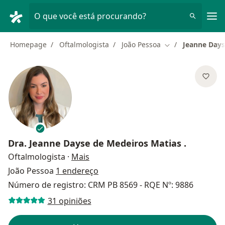
Men
O que você está procurando?
Homepage
Oftalmologista
João Pessoa
Jeanne Days
Mudar de cidade
Dra.
Jeanne Dayse de Medeiros Matias .
sobre as especializações
Oftalmologista
·
Mais
João Pessoa
1 endereço
Número de registro: CRM PB 8569 - RQE Nº: 9886
31 opiniões