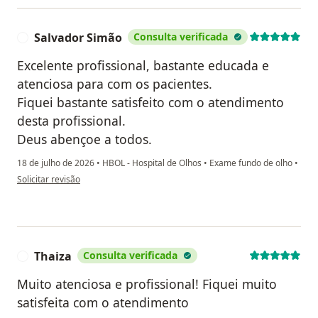
Salvador Simão
Consulta verificada
S
Excelente profissional, bastante educada e
atenciosa para com os pacientes.
Fiquei bastante satisfeito com o atendimento
desta profissional.
Deus abençoe a todos.
18 de julho de 2026
•
HBOL - Hospital de Olhos
•
Exame fundo de olho
•
na opinião do utilizador Salvador Simão
Solicitar revisão
Thaiza
Consulta verificada
T
Muito atenciosa e profissional! Fiquei muito
satisfeita com o atendimento