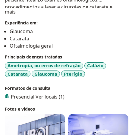
procedimentos a laser e cirurgias de catarata e
Sobre mim
mais
glaucoma. Possuo formação pela Santa Casa de
Santos (SP), com especialização reconhecida pela AMB
Experiência em:
e CBO, e especialização em Catarata (IPEPO/SP) e
Glaucoma
Glaucoma (BOS/Sorocaba).
Catarata
Oftalmologia geral
Principais doenças tratadas
Ametropia, ou erros de refração
Calázio
Catarata
Glaucoma
Pterígio
Formatos de consulta
Presencial
Ver locais (1)
Fotos e vídeos