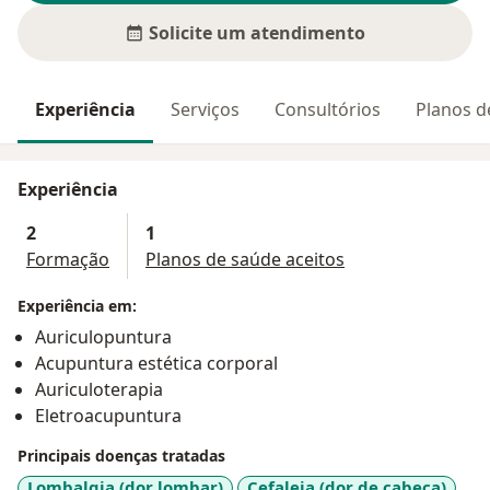
Solicite um atendimento
Experiência
Serviços
Consultórios
Planos d
Experiência
2
1
Formação
Planos de saúde aceitos
Experiência em:
Auriculopuntura
Acupuntura estética corporal
Auriculoterapia
Eletroacupuntura
Principais doenças tratadas
Lombalgia (dor lombar)
Cefaleia (dor de cabeça)