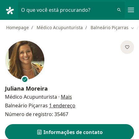
Men
O que você está procurando?
Homepage
Médico Acupunturista
Balneário Piçarras
Mud
Juliana Moreira
sobre as especializações
Médico Acupunturista
·
Mais
Balneário Piçarras
1 endereço
Número de registro: 35467
Informações de contato