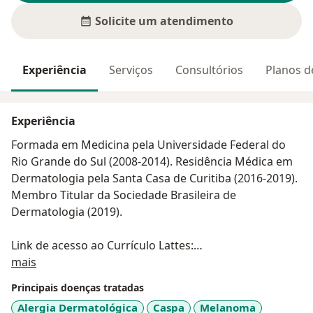
Solicite um atendimento
Experiência
Serviços
Consultórios
Planos d
Experiência
Formada em Medicina pela Universidade Federal do
Rio Grande do Sul (2008-2014). Residência Médica em
Dermatologia pela Santa Casa de Curitiba (2016-2019).
Membro Titular da Sociedade Brasileira de
Dermatologia (2019).
Link de acesso ao Currículo Lattes:
Sobre mim
http://lattes.cnpq.br
mais
Principais doenças tratadas
Alergia Dermatológica
Caspa
Melanoma