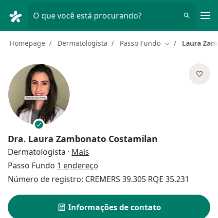
Men
O que você está procurando?
Homepage
Dermatologista
Passo Fundo
Laura Zam
Mudar de cidad
Dra.
Laura Zambonato Costamilan
sobre as especializações
Dermatologista
·
Mais
Passo Fundo
1 endereço
Número de registro: CREMERS 39.305 RQE 35.231
Informações de contato