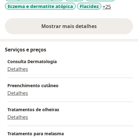
a11y_sr_mo
Eczema e dermatite atópica
Flacidez
+25
Mostrar mais detalhes
sobre a experiência
Serviços e preços
Consulta Dermatologia
Detalhes
Preenchimento cutâneo
Detalhes
Tratamentos de olheiras
Detalhes
Tratamento para melasma