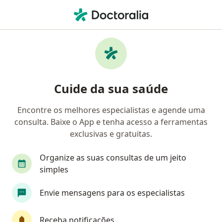
Men
Médico Acupunturista • Porto Alegre, Rio Grande do Sul RS
Filtros
Convênio:
Porto Seguro
Médicos acupunturistas Porto Seguro em
Cuide da sua saúde
Porto Alegre
Encontre os melhores especialistas e agende uma
consulta. Baixe o App e tenha acesso a ferramentas
exclusivas e gratuitas.
Organize as suas consultas de um jeito
simples
Dr. Lucas Tomás Cabrera
Envie mensagens para os especialistas
Médico acupunturista, Psiquiatra
137 opiniões
Receba notificações