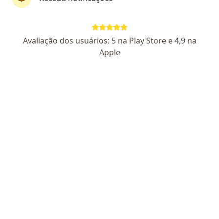
CRM:RS 41019
- RQE Nº: 40389
- RQE Nº: 37150
Pacientes fiéis
Avaliação dos usuários: 5 na Play Store e 4,9 na
Rua Francisco Ferrer 453, Porto Alegre
•
Mapa
Apple
Presencial - Acupuntura e Psiquiatra - escolher serviço
Aceita Porto Seguro
Acupuntura
Esse especialista não oferece agendamento online para esse endereço.
Solicite um atendimento
Pesquisas relacionadas
Outros especialistas da Porto Seguro
Ortopedistas - traumatologistas com Porto
Seguro em Porto Alegre