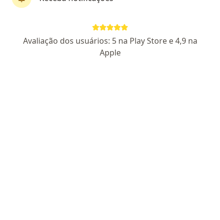
Av Parigot de Souza, 464, Maringá
•
Mapa
Consultório particular
Aceita Cassi
Avaliação dos usuários: 5 na Play Store e 4,9 na
Primeira consulta clínica médica
Apple
Esse especialista não oferece agendamento online para esse endereço.
Solicite um atendimento
Dr. Carlos Eduardo Bozelli
Médico clínico geral, Cardiologista