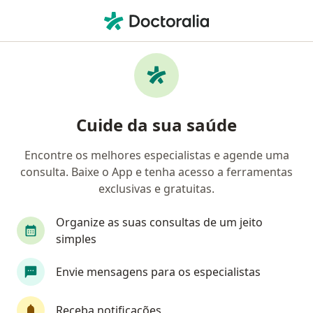
Men
Médico Clínico Geral • Maringá, Paraná PR
Filtros
Convênio:
Cassi
Ma
Médicos clínicos Cassi em Maringá
Cuide da sua saúde
Encontre os melhores especialistas e agende uma
consulta. Baixe o App e tenha acesso a ferramentas
exclusivas e gratuitas.
Organize as suas consultas de um jeito
simples
Dr. Guido Luis Gomes Otto
Envie mensagens para os especialistas
·
Mais
Médico clínico geral, Internista, Nefrologista
9911 - PR / RQE 2761 / RQE 2764
Receba notificações