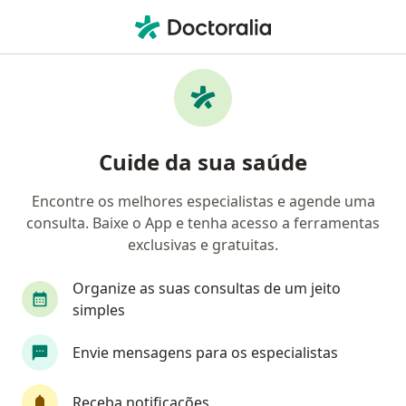
Men
Médico Clínico Geral • Praia Grande, São Paulo SP
Filtros
Convênio:
Usisaúde
Médicos clínicos Usisaúde em Praia Grande
Cuide da sua saúde
Encontre os melhores especialistas e agende uma
consulta. Baixe o App e tenha acesso a ferramentas
exclusivas e gratuitas.
Organize as suas consultas de um jeito
simples
Dra. Soniley Lago
Envie mensagens para os especialistas
·
Mais
Médica clínica geral, Ginecologista
55 opiniões
Receba notificações