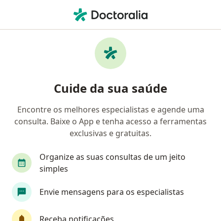
Men
Médico De Família • Jaraguá Do Sul, Santa Catarina SC
Filtros
Convênio
Mapa
Médicos de família em Jaraguá Do Sul
Cuide da sua saúde
Encontre os melhores especialistas e agende uma
Qual é o seu convênio?
consulta. Baixe o App e tenha acesso a ferramentas
LevMed
Outro (Reembolso)
exclusivas e gratuitas.
Organize as suas consultas de um jeito
simples
Envie mensagens para os especialistas
Receba notificações