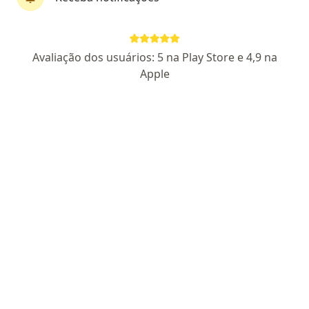
Pagamento online
Parcelamento disponível
Dr. Glauco Jorge
Avaliação dos usuários: 5 na Play Store e 4,9 na
·
Mais
Médico de família
Apple
12 opiniões
CRM CE 9279
RQE Nº: 16431
Endereço
Teleconsulta
Jaraguá Do Sul
•
Mapa
TELECONSULTA - JARAGUÁ DO SUL
Primeira consulta Medicina de Família e Comunidade
R$ 200
Esse especialista não oferece agendamento online para esse endereço.
Solicite um atendimento