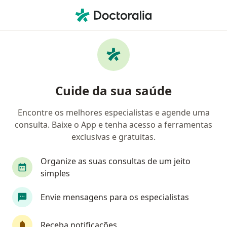
Men
Médico De Família • Juatuba, Minas Gerais MG
Filtros
Convênio
Mapa
Médicos de família em Juatuba
Cuide da sua saúde
Encontre os melhores especialistas e agende uma
Qual é o seu convênio?
consulta. Baixe o App e tenha acesso a ferramentas
exclusivas e gratuitas.
Organize as suas consultas de um jeito
simples
Envie mensagens para os especialistas
Dra. Yadira Segon
Receba notificações