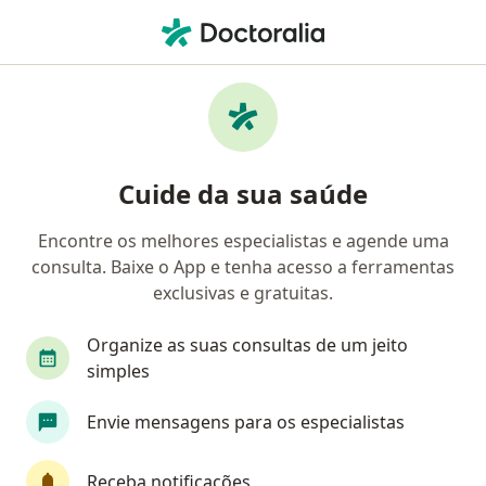
Men
Médico Do Esporte • Rio de Janeiro, Rio de Janeiro RJ
Filtros
Convênio:
Care Plus
Médicos do esporte Care Plus em Rio de
Cuide da sua saúde
Janeiro
Encontre os melhores especialistas e agende uma
consulta. Baixe o App e tenha acesso a ferramentas
exclusivas e gratuitas.
Organize as suas consultas de um jeito
simples
Dr. Lucas De Almeida Ribeiro
Envie mensagens para os especialistas
Médico do esporte, Ortopedista - traumatologista,
·
Mais
Especialista em dor
Receba notificações