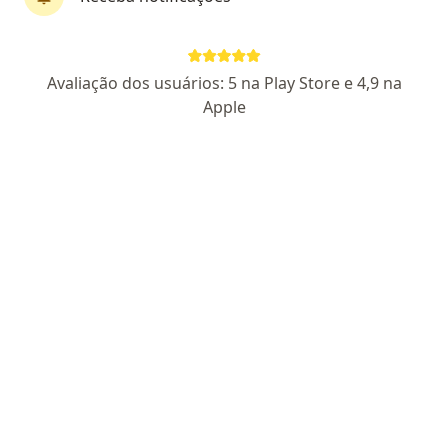
647 opiniões
CRM RJ 1024582
- Ortopedia e Traumatologia RQE: 31203
TEOT: 16213
- Medicina do Esporte RQE (Não encontrado)
Avaliação dos usuários: 5 na Play Store e 4,9 na
Ortopedista, Médico da Dor e Medicina
Apple
Regenerativa
UFRJ, Residencia INTO, Pós Cetrus e Orthoregen.
Empático, disponível e muito conhecimento
técnico.
Pacientes fiéis
Rua General Roca 685, Rio de Janeiro
•
Mapa
Zona Blue Clinc
Aceita Care Plus
Consulta medicina esportiva
Esse especialista não oferece agendamento online para esse endereço.
Solicite um atendimento