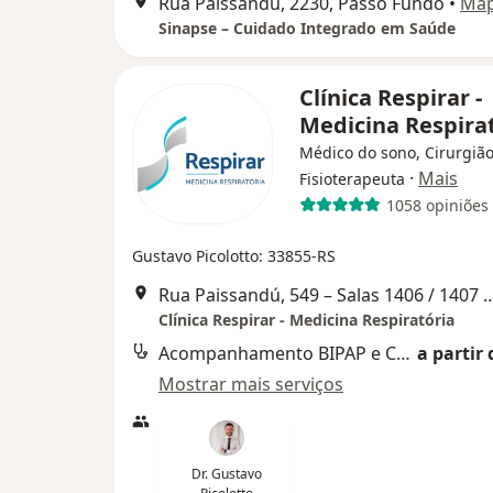
Rua Paissandú, 2230, Passo Fundo
•
Ma
Sinapse – Cuidado Integrado em Saúde
Clínica Respirar -
Medicina Respira
Médico do sono, Cirurgião
·
Mais
Fisioterapeuta
1058 opiniões
Gustavo Picolotto: 33855-RS
Rua Paissandú, 549 – Salas 1406 / 1407 / 1408 – Edifício M
Clínica Respirar - Medicina Respiratória
Acompanhamento BIPAP e CPAP
a partir 
Mostrar mais serviços
Dr. Gustavo