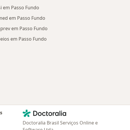
i em Passo Fundo
med em Passo Fundo
prev em Passo Fundo
eios em Passo Fundo
Convênios médicos em Passo Fundo
Contato
Doctoralia - Homepage
as
Doctoralia Brasil Serviços Online e
Software Ltda