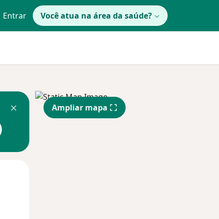
Entrar
Você atua na área da saúde?
Ampliar mapa
Segunda-feira
Ter,
Qua
10 Ago
11 Ago
12 Ago