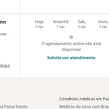
ann
Hoje
Amanhã
Sáb,
Dom,
6 Ago
7 Ago
8 Ago
9 Ago
·
ista
O agendamento online não está
disponível
Solicite um atendimento
Mapa
Convênios médicos em Pa
iva Passo Fundo
Médicos do sono com Bra