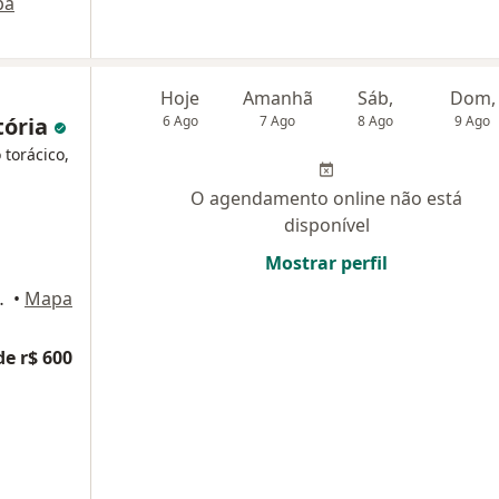
pa
Hoje
Amanhã
Sáb,
Dom,
tória
6 Ago
7 Ago
8 Ago
9 Ago
 torácico,
O agendamento online não está
disponível
Mostrar perfil
edicity Tower, Passo Fundo
•
Mapa
de r$ 600