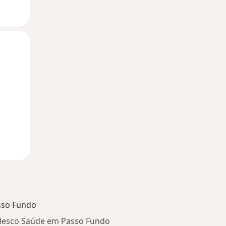
Segunda-feira
Ter,
Qua
10 Ago
11 Ago
12 Ago
sso Fundo
desco Saúde em Passo Fundo