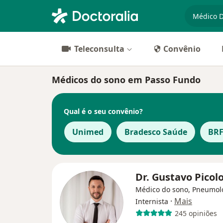
especiali
Teleconsulta
Convênio
Médicos do sono em Passo Fundo
Qual é o seu convênio?
Unimed
Bradesco Saúde
BR
Dr. Gustavo Picol
Médico do sono, Pneumolo
·
Mais
Internista
245 opiniões