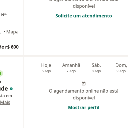
disponível
 Nº:
Solicite um atendimento
edicity Tower, Passo Fundo
•
Mapa
de r$ 600
Hoje
Amanhã
Sáb,
Dom,
6 Ago
7 Ago
8 Ago
9 Ago
l
o
úde
O agendamento online não está
sta em
disponível
Mais
Mostrar perfil