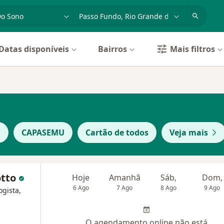
dade, doença ou nome
cidade ou região
Datas disponíveis
Bairros
Mais filtros
F
CAPASEMU
Cartão de todos
Veja mais
otto
Hoje
Amanhã
Sáb,
Dom,
6 Ago
7 Ago
8 Ago
9 Ago
gista,
O agendamento online não está