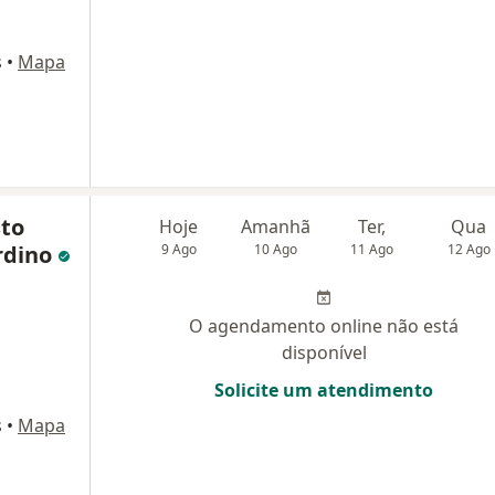
s
•
Mapa
to
Hoje
Amanhã
Ter,
Qua
rdino
9 Ago
10 Ago
11 Ago
12 Ago
O agendamento online não está
disponível
Solicite um atendimento
s
•
Mapa