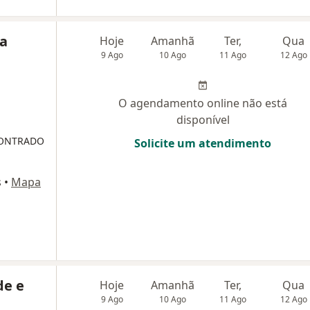
ra
Hoje
Amanhã
Ter,
Qua
9 Ago
10 Ago
11 Ago
12 Ago
O agendamento online não está
disponível
CONTRADO
Solicite um atendimento
s
•
Mapa
de e
Hoje
Amanhã
Ter,
Qua
9 Ago
10 Ago
11 Ago
12 Ago