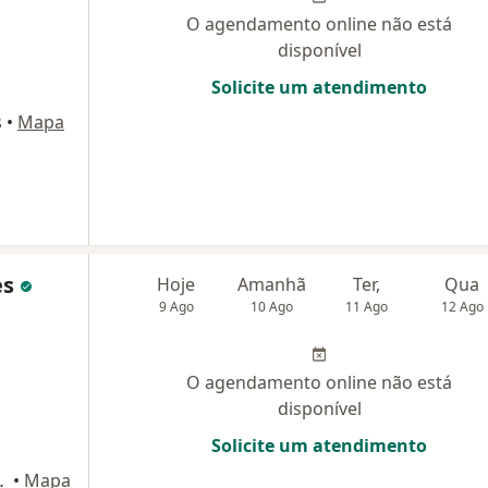
O agendamento online não está
disponível
Solicite um atendimento
s
•
Mapa
es
Hoje
Amanhã
Ter,
Qua
9 Ago
10 Ago
11 Ago
12 Ago
O agendamento online não está
disponível
Solicite um atendimento
ar, Mogi das Cruzes
•
Mapa