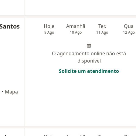
 Santos
Hoje
Amanhã
Ter,
Qua
9 Ago
10 Ago
11 Ago
12 Ago
O agendamento online não está
disponível
Solicite um atendimento
s
•
Mapa