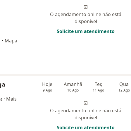
O agendamento online não está
disponível
Solicite um atendimento
s
•
Mapa
ga
Hoje
Amanhã
Ter,
Qua
9 Ago
10 Ago
11 Ago
12 Ago
·
Mais
ta
O agendamento online não está
disponível
Solicite um atendimento