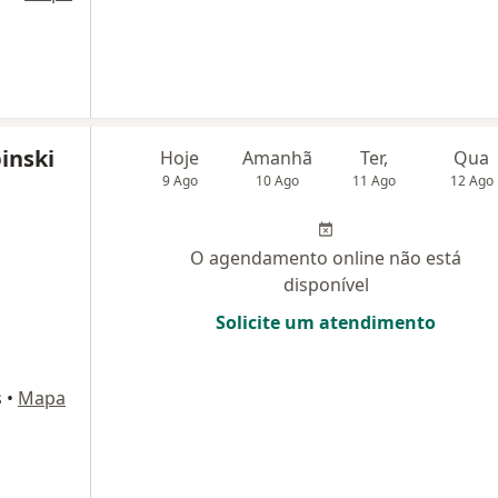
inski
Hoje
Amanhã
Ter,
Qua
9 Ago
10 Ago
11 Ago
12 Ago
O agendamento online não está
disponível
Solicite um atendimento
s
•
Mapa