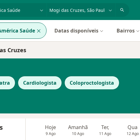
dade, doença ou nome
cidade ou região
América Saúde
Datas disponíveis
Bairros
as Cruzes
atra
Cardiologista
Coloproctologista
s
Hoje
Amanhã
Ter,
Qua
9 Ago
10 Ago
11 Ago
12 Ago