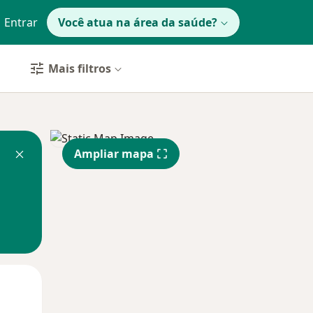
Entrar
Você atua na área da saúde?
Mais filtros
Ampliar mapa
Qui,
Sex,
Sáb,
13 Ago
14 Ago
15 Ago