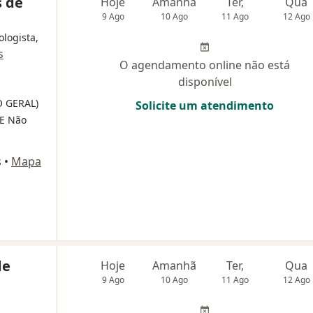
s de
Hoje
Amanhã
Ter,
Qua
9 Ago
10 Ago
11 Ago
12 Ago
ologista,
s
O agendamento online não está
disponível
O GERAL)
Solicite um atendimento
E Não
s
•
Mapa
de
Hoje
Amanhã
Ter,
Qua
9 Ago
10 Ago
11 Ago
12 Ago