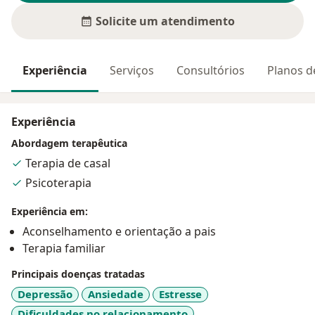
Solicite um atendimento
Experiência
Serviços
Consultórios
Planos d
Experiência
Abordagem terapêutica
Terapia de casal
Psicoterapia
Experiência em:
Aconselhamento e orientação a pais
Terapia familiar
Principais doenças tratadas
Depressão
Ansiedade
Estresse
Dificuldades no relacionamento