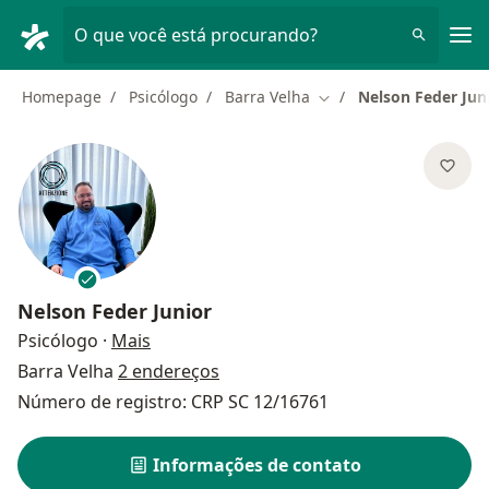
Men
O que você está procurando?
Homepage
Psicólogo
Barra Velha
Nelson Feder Jun
Mudar de cidade
Nelson Feder Junior
sobre as especializações
Psicólogo
·
Mais
Barra Velha
2 endereços
Número de registro: CRP SC 12/16761
Informações de contato