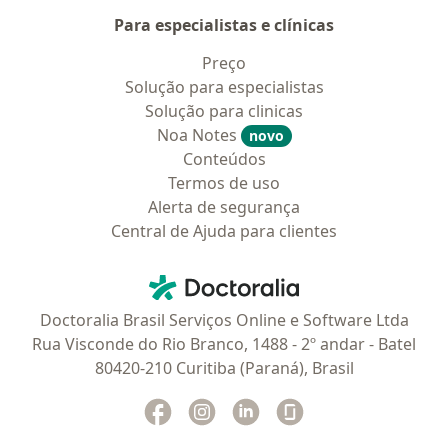
Para especialistas e clínicas
Preço
Solução para especialistas
Solução para clinicas
Noa Notes
novo
Conteúdos
Termos de uso
Alerta de segurança
Central de Ajuda para clientes
Contato
Doctoralia - Homepage
Doctoralia Brasil Serviços Online e Software Ltda
Rua Visconde do Rio Branco, 1488 - 2º andar - Batel
80420-210 Curitiba (Paraná), Brasil
Facebook
abre num novo separador
Instagram
abre num novo separador
Linkedin
abre num novo separad
Glassdoor
abre num novo se