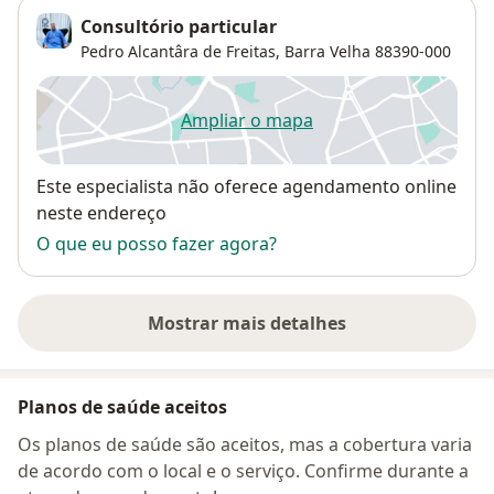
Consultório particular
Pedro Alcantâra de Freitas,
Barra Velha
88390-000
Ampliar o mapa
abre num novo separador
Disponibilidade
Este especialista não oferece agendamento online
neste endereço
O que eu posso fazer agora?
Mostrar mais detalhes
sobre o endereço
Planos de saúde aceitos
Os planos de saúde são aceitos, mas a cobertura varia
de acordo com o local e o serviço. Confirme durante a