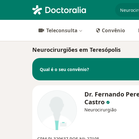
especiali
Teleconsulta
Convênio
Neurocirurgiões em Teresópolis
Qual é o seu convênio?
Dr. Fernando Pere
Castro
Neurocirurgião
CRM RJ 329637
RQE Nº: 27105