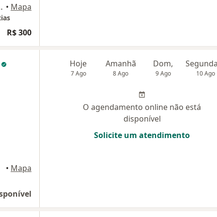
 Sala 1003, Duque de Caxias
•
Mapa
ias
R$ 300
d
Hoje
Amanhã
Dom,
7 Ago
8 Ago
9 Ago
10 Ago
O agendamento online não está
disponível
Solicite um atendimento
•
Mapa
sponível