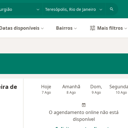
dade, doença ou nome
cidade ou região
Datas disponíveis
Bairros
Mais filtros
ira de
Hoje
Amanhã
Dom,
7 Ago
8 Ago
9 Ago
10 Ago
O agendamento online não está
disponível