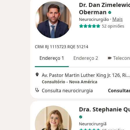
Dr. Dan Zimelewi
Oberman
·
Mais
Neurocirurgião
52 opiniões
CRM RJ 1115723
RQE 51214
Endereço 1
Endereço 2
Telecon
Av. Pastor Martin Luther King Jr. 126, Rio de Janeiro
Consultório - Nova América
Consulta neurocirurgia
Consultar
Dra. Stephanie Q
Neurocirurgiã