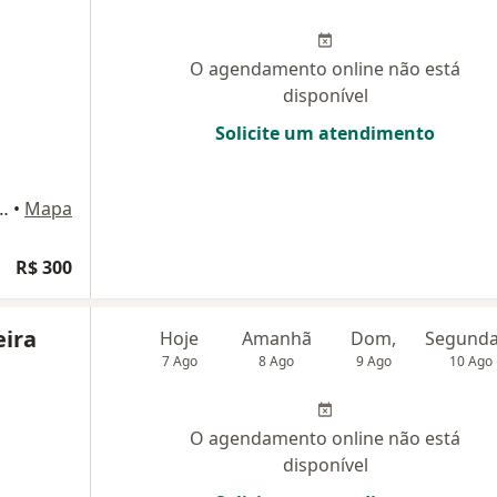
O agendamento online não está
disponível
Solicite um atendimento
uimarães 428 - Sala 823, Nova Iguaçu
•
Mapa
R$ 300
eira
Hoje
Amanhã
Dom,
7 Ago
8 Ago
9 Ago
10 Ago
O agendamento online não está
disponível