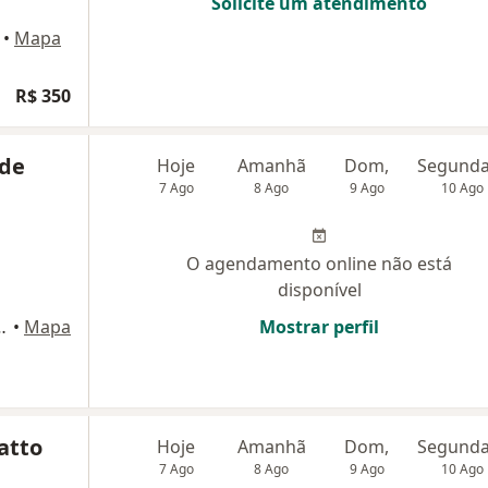
Solicite um atendimento
•
Mapa
R$ 350
 de
Hoje
Amanhã
Dom,
7 Ago
8 Ago
9 Ago
10 Ago
O agendamento online não está
disponível
la, 135, Teresópolis
•
Mapa
Mostrar perfil
atto
Hoje
Amanhã
Dom,
7 Ago
8 Ago
9 Ago
10 Ago