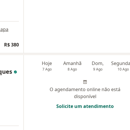
apa
R$ 380
Hoje
Amanhã
Dom,
7 Ago
8 Ago
9 Ago
10 Ago
iques
O agendamento online não está
disponível
Solicite um atendimento