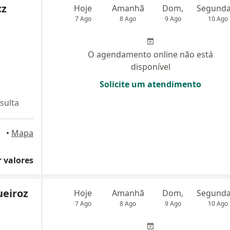
cz
Hoje
Amanhã
Dom,
7 Ago
8 Ago
9 Ago
10 Ago
O agendamento online não está
disponível
Solicite um atendimento
sulta
•
Mapa
 valores
ueiroz
Hoje
Amanhã
Dom,
7 Ago
8 Ago
9 Ago
10 Ago