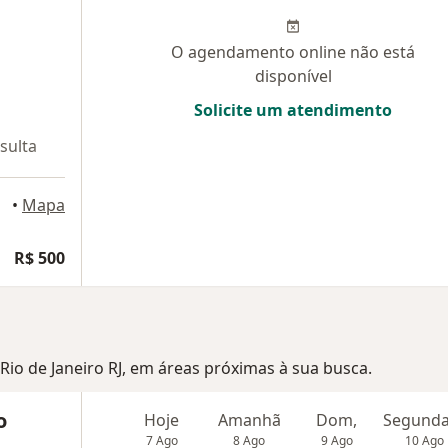
O agendamento online não está
disponível
Solicite um atendimento
sulta
olis
•
Mapa
R$ 500
 Rio de Janeiro RJ, em áreas próximas à sua busca.
o
Hoje
Amanhã
Dom,
7 Ago
8 Ago
9 Ago
10 Ago