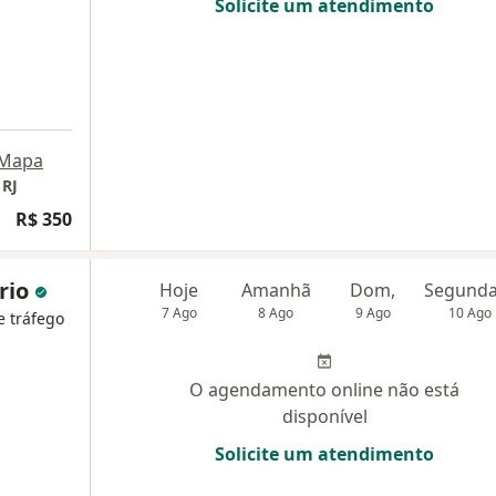
Solicite um atendimento
Mapa
 RJ
R$ 350
ório
Hoje
Amanhã
Dom,
7 Ago
8 Ago
9 Ago
10 Ago
e tráfego
O agendamento online não está
disponível
Solicite um atendimento