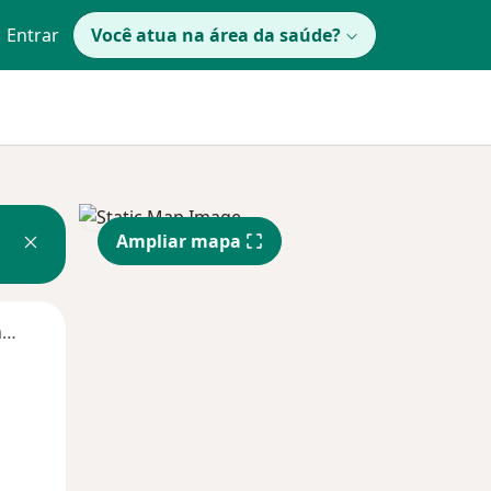
Entrar
Você atua na área da saúde?
Ampliar mapa
Segunda-feira
Ter,
Qua
Qui,
11 Ago
12 Ago
13 Ago