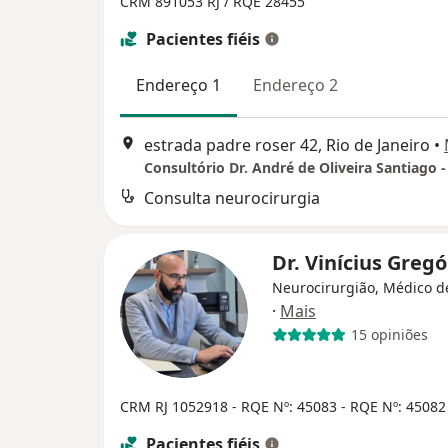
CRM 891053 RJ /
RQE 28455
Pacientes fiéis
Endereço 1
Endereço 2
estrada padre roser 42, Rio de Janeiro
•
Consultório Dr. André de Oliveira Santiago -
Consulta neurocirurgia
Dr. Vinícius Greg
Neurocirurgião, Médico d
·
Mais
15 opiniões
CRM RJ 1052918
- RQE Nº: 45083
- RQE Nº: 45082
Pacientes fiéis