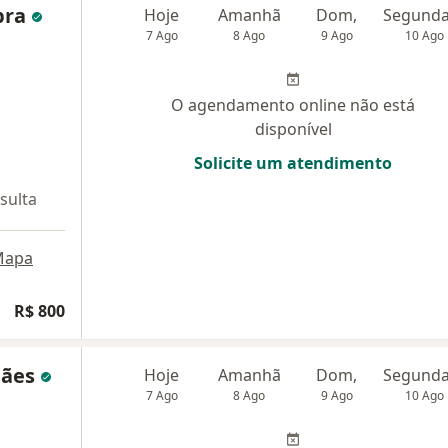
bra
Hoje
Amanhã
Dom,
7 Ago
8 Ago
9 Ago
10 Ago
O agendamento online não está
disponível
Solicite um atendimento
sulta
Mapa
R$ 800
hães
Hoje
Amanhã
Dom,
7 Ago
8 Ago
9 Ago
10 Ago