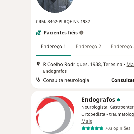
CRM: 3462-PI
RQE Nº: 1982
Pacientes fiéis
Endereço 1
Endereço 2
Endereço 
R Coelho Rodrigues, 1938, Teresina
•
Ma
Endografos
Consulta neurologia
Consultar
Endografos
Neurologista, Gastroenter
Ortopedista - traumatolog
Mais
703 opiniões