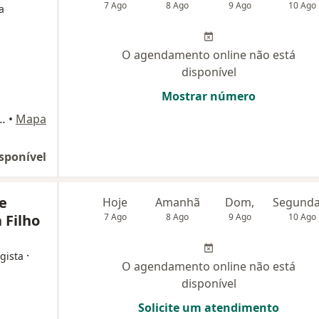
7 Ago
8 Ago
9 Ago
10 Ago
a
O agendamento online não está
disponível
Mostrar número
Sala 29. Ed. Diamond Center, Teresina
•
Mapa
sponível
e
Hoje
Amanhã
Dom,
 Filho
7 Ago
8 Ago
9 Ago
10 Ago
·
gista
O agendamento online não está
disponível
Solicite um atendimento