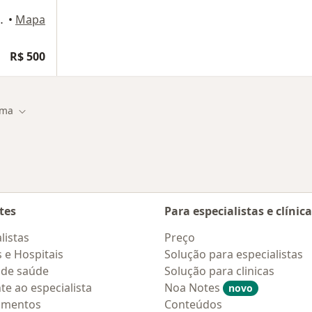
o 1452, Teresina
•
Mapa
R$ 500
ima
e cidade
Mudar de cidade
tes
Para especialistas e clínic
listas
Preço
s e Hospitais
Solução para especialistas
 de saúde
Solução para clinicas
te ao especialista
Noa Notes
novo
amentos
Conteúdos