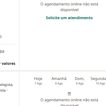
O agendamento online não está
disponível
Solicite um atendimento
3
pa
 valores
Hoje
Amanhã
Dom,
7 Ago
8 Ago
9 Ago
10 Ago
ologista,
·
ista
O agendamento online não está
disponível