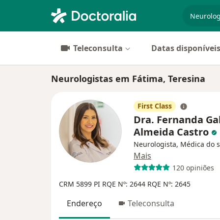
especiali
Teleconsulta
Datas disponívei
Neurologistas em Fátima, Teresina
First Class
Dra. Fernanda Gab
Almeida Castro
Neurologista, Médica do 
Mais
120 opiniões
CRM 5899 PI
RQE Nº: 2644
RQE Nº: 2645
Endereço
Teleconsulta