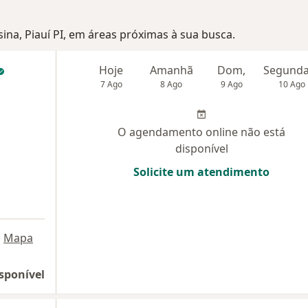
sina, Piauí PI, em áreas próximas à sua busca.
Hoje
Amanhã
Dom,
7 Ago
8 Ago
9 Ago
10 Ago
O agendamento online não está
disponível
Solicite um atendimento
•
Mapa
sponível