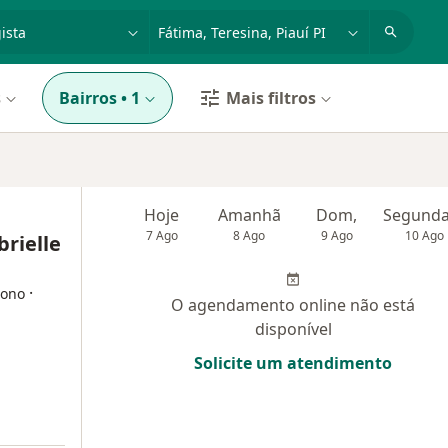
dade, doença ou nome
cidade ou região
s
Bairros
•
1
Mais filtros
Hoje
Amanhã
Dom,
7 Ago
8 Ago
9 Ago
10 Ago
rielle
·
sono
O agendamento online não está
disponível
Solicite um atendimento