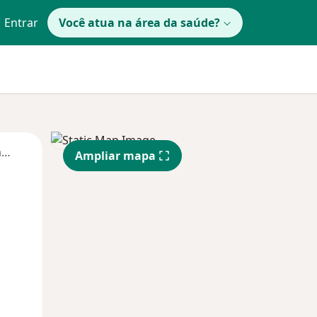
Entrar
Você atua na área da saúde?
Segunda-feira
Ter,
Qua
Qui,
Ampliar mapa
11 Ago
12 Ago
13 Ago