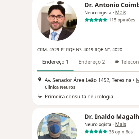
Dr. Antonio Coim
·
Mais
Neurologista
115 opiniões
CRM: 4529-PI
RQE Nº: 4019
RQE N°: 4020
Endereço 1
Endereço 2
Telecon
Av. Senador Área Leão 1452, Teresina
•
Clínica Neuros
Primeira consulta neurologia
Dr. Inaldo Magal
·
Mais
Neurologista
36 opiniões