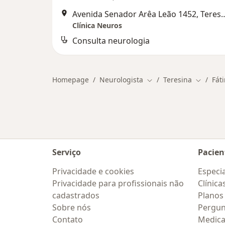
Avenida Senador Arêa Leã
Clínica Neuros
Consulta neurologia
Homepage
Neurologista
Teresina
Fát
Mudar de cidade
Mudar d
Serviço
Pacien
Privacidade e cookies
Especia
Privacidade para profissionais não
Clínica
cadastrados
Planos
Sobre nós
Pergun
Contato
Medic