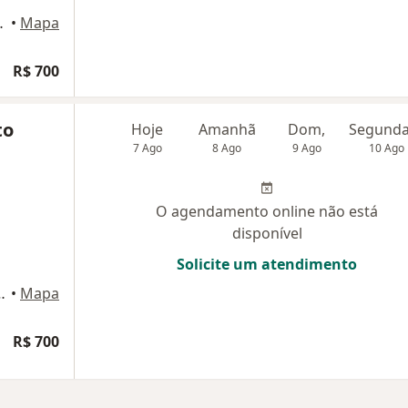
0 sala 709, Teresina
•
Mapa
R$ 700
to
Hoje
Amanhã
Dom,
7 Ago
8 Ago
9 Ago
10 Ago
O agendamento online não está
disponível
Solicite um atendimento
IAMOND CENTER, Teresina
•
Mapa
R$ 700