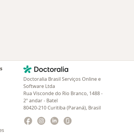
Contato
Doctoralia - Homepage
as
Doctoralia Brasil Serviços Online e
Software Ltda
Rua Visconde do Rio Branco, 1488 -
2º andar - Batel
80420-210 Curitiba (Paraná), Brasil
Facebook
abre num novo separador
Instagram
abre num novo separador
Linkedin
abre num novo separador
Glassdoor
abre num novo separador
es