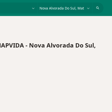
dade, doença ou nome
cidade ou região
PVIDA - Nova Alvorada Do Sul,
de