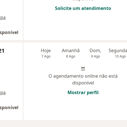
Solicite um atendimento
pa
sponível
21
Hoje
Amanhã
Dom,
7 Ago
8 Ago
9 Ago
10 Ago
O agendamento online não está
disponível
pa
Mostrar perfil
sponível