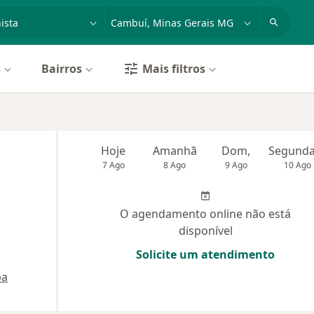
dade, doença ou nome
cidade ou região
s
Bairros
Mais filtros
Hoje
Amanhã
Dom,
7 Ago
8 Ago
9 Ago
10 Ago
O agendamento online não está
disponível
Solicite um atendimento
pa