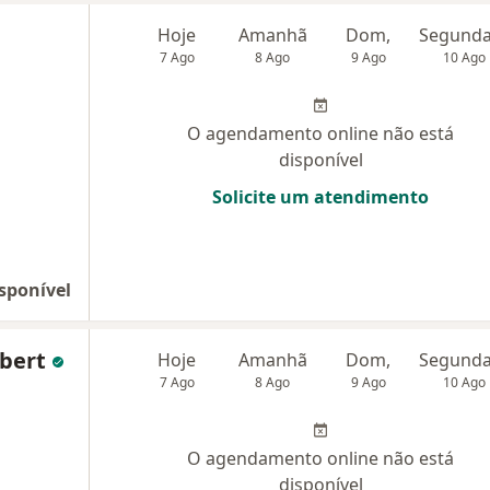
Hoje
Amanhã
Dom,
7 Ago
8 Ago
9 Ago
10 Ago
O agendamento online não está
disponível
Solicite um atendimento
sponível
mbert
Hoje
Amanhã
Dom,
7 Ago
8 Ago
9 Ago
10 Ago
O agendamento online não está
disponível