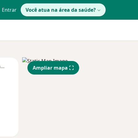
Entrar
Você atua na área da saúde?
Segunda-feira
Ter,
Qua
Qui,
Ampliar mapa
11 Ago
12 Ago
13 Ago