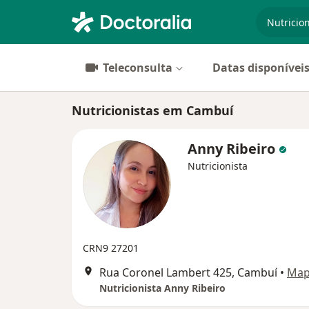
especiali
Teleconsulta
Datas disponívei
Nutricionistas em Cambuí
Anny Ribeiro
Nutricionista
CRN9 27201
Rua Coronel Lambert 425, Cambuí
•
Ma
Nutricionista Anny Ribeiro