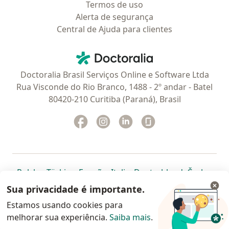
Termos de uso
Alerta de segurança
Central de Ajuda para clientes
Contato
Doctoralia - Homepage
Doctoralia Brasil Serviços Online e Software Ltda
Rua Visconde do Rio Branco, 1488 - 2º andar - Batel
80420-210 Curitiba (Paraná), Brasil
Facebook
abre num novo separador
Instagram
abre num novo separador
Linkedin
abre num novo separad
Glassdoor
abre num novo se
abre num novo separador
abre num novo separador
abre num novo separador
abre num novo separado
abre num n
abre
Polska
,
Türkiye
,
España
,
Italia
,
Deutschland
,
Česko
,
abre num novo separador
abre num novo separador
abre num novo separador
abre num novo separa
abre num no
abre n
Portugal
,
México
,
Chile
,
Brasil
,
Argentina
,
Perú
,
Sua privacidade é importante.
abre num novo separad
Colombia
Estamos usando cookies para
melhorar sua experiência.
www.doctoralia.com.br © 2026 - Agende agora sua
Saiba mais
.