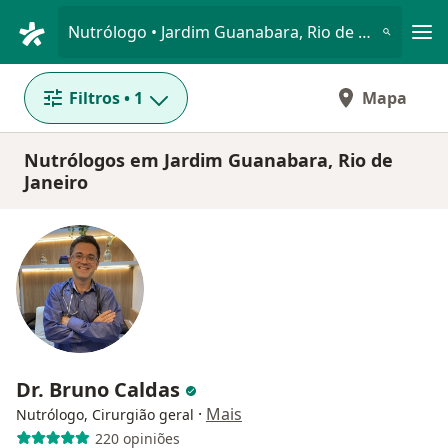
Men
Nutrólogo • Jardim Guanabara, Rio de Janeiro, Rio de Janeiro RJ
Filtros
• 1
Mapa
Nutrólogos em Jardim Guanabara, Rio de
Janeiro
Dr. Bruno Caldas
·
Mais
Nutrólogo, Cirurgião geral
220 opiniões