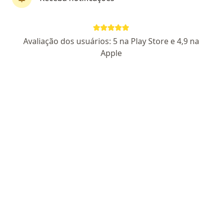
CRM 138046 SP - RQE 62071
Pacientes fiéis
Avaliação dos usuários: 5 na Play Store e 4,9 na
SHIZATO OFTALMOLOGIA: Rua Leonardo Pinto da Cunha, 107, São José dos Campos
•
Mapa
Apple
Visu Clinic
Aceita Saúde Itaú
Consulta Oftalmologia
Esse especialista não oferece agendamento online para esse endereço.
Solicite um atendimento