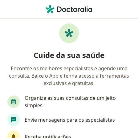
Men
Oftalmologista • São José dos Campos, São Paulo SP
Filtros
Convênio:
Saúde Itaú
Oftalmologistas Saúde Itaú em São José dos
Cuide da sua saúde
Campos
Encontre os melhores especialistas e agende uma
consulta. Baixe o App e tenha acesso a ferramentas
exclusivas e gratuitas.
Organize as suas consultas de um jeito
simples
Dr. Emmanuel Moraes Antunes
Envie mensagens para os especialistas
·
Mais
Oftalmologista
980 opiniões
Receba notificações