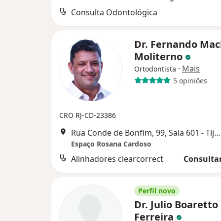
Consulta Odontológica
Dr. Fernando Ma
Moliterno
·
Mais
Ortodontista
5 opiniões
CRO RJ-CD-23386
Rua Conde de Bonfim, 99, Sala 601 - Tijuca, Rio de Janeiro
Espaço Rosana Cardoso
Alinhadores clearcorrect
Consultar
Perfil novo
Dr. Julio Boaretto
Ferreira