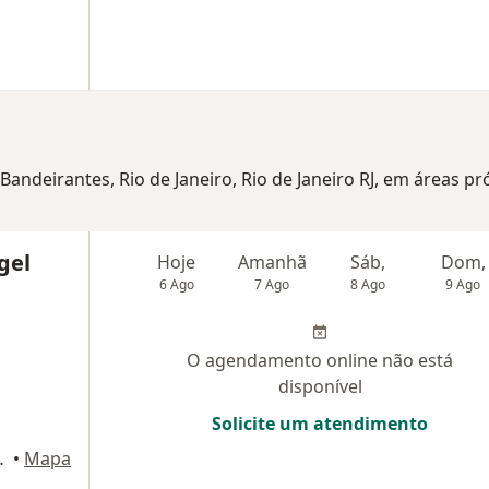
 Bandeirantes, Rio de Janeiro, Rio de Janeiro RJ, em áreas p
gel
Hoje
Amanhã
Sáb,
Dom,
6 Ago
7 Ago
8 Ago
9 Ago
O agendamento online não está
disponível
Solicite um atendimento
Rio de Janeiro
•
Mapa