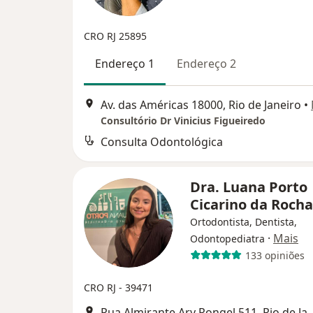
CRO RJ 25895
Endereço 1
Endereço 2
Av. das Américas 18000, Rio de Janeiro
•
Consultório Dr Vinicius Figueiredo
Consulta Odontológica
Dra. Luana Porto
Cicarino da Roch
Ortodontista, Dentista,
·
Mais
Odontopediatra
133 opiniões
CRO RJ - 39471
Rua Almirante Ary Rongel 51