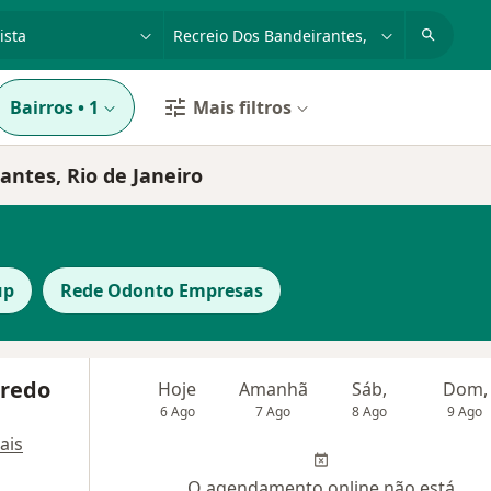
dade, doença ou nome
cidade ou região
Bairros
•
1
Mais filtros
ntes, Rio de Janeiro
up
Rede Odonto Empresas
iredo
Hoje
Amanhã
Sáb,
Dom,
6 Ago
7 Ago
8 Ago
9 Ago
ais
O agendamento online não está