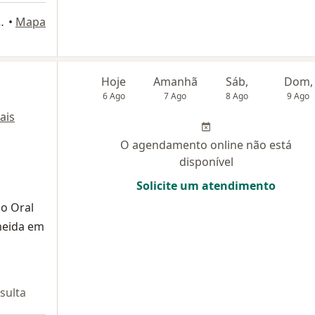
ala 515, Rio de Janeiro
•
Mapa
Hoje
Amanhã
Sáb,
Dom,
6 Ago
7 Ago
8 Ago
9 Ago
ais
O agendamento online não está
disponível
Solicite um atendimento
ão Oral
meida em
sulta