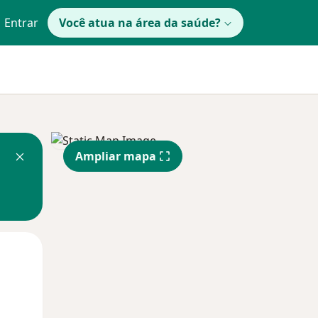
Entrar
Você atua na área da saúde?
Ampliar mapa
Segunda-feira
Ter,
Qua
10 Ago
11 Ago
12 Ago