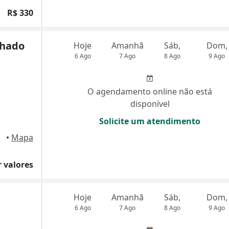
R$ 330
chado
Hoje
Amanhã
Sáb,
Dom,
6 Ago
7 Ago
8 Ago
9 Ago
O agendamento online não está
disponível
Solicite um atendimento
•
Mapa
 valores
Hoje
Amanhã
Sáb,
Dom,
6 Ago
7 Ago
8 Ago
9 Ago