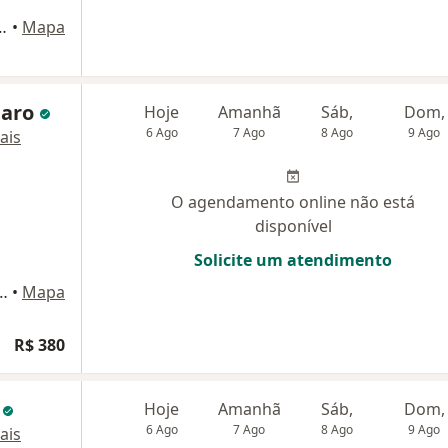
ajá 303, Rio de Janeiro
•
Mapa
taro
Hoje
Amanhã
Sáb,
Dom,
6 Ago
7 Ago
8 Ago
9 Ago
ais
O agendamento online não está
disponível
Solicite um atendimento
cabana 680, sala 605, Rio de Janeiro
•
Mapa
R$ 380
s
Hoje
Amanhã
Sáb,
Dom,
6 Ago
7 Ago
8 Ago
9 Ago
ais