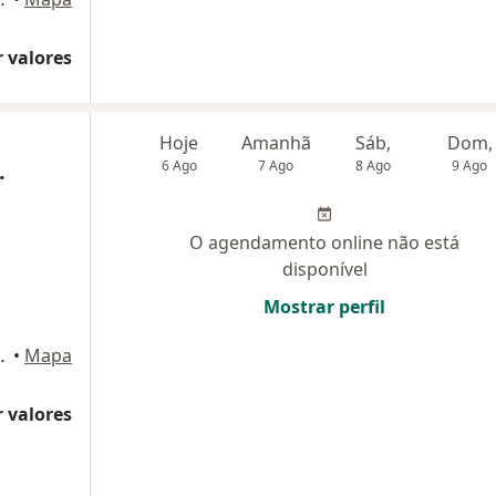
 valores
Hoje
Amanhã
Sáb,
Dom,
.
6 Ago
7 Ago
8 Ago
9 Ago
O agendamento online não está
disponível
Mostrar perfil
1, Rio de Janeiro
•
Mapa
 valores