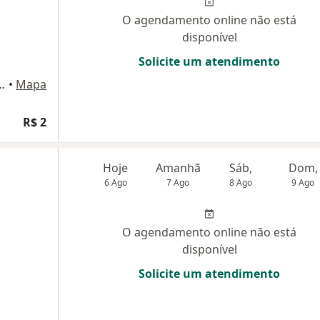
O agendamento online não está
disponível
Solicite um atendimento
ajá 550, Rio de Janeiro
•
Mapa
R$ 2
Hoje
Amanhã
Sáb,
Dom,
6 Ago
7 Ago
8 Ago
9 Ago
O agendamento online não está
disponível
Solicite um atendimento