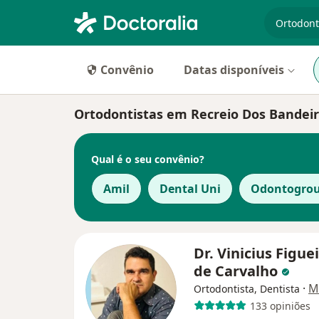
especiali
Convênio
Datas disponíveis
Ortodontistas em Recreio Dos Bandeira
Qual é o seu convênio?
Amil
Dental Uni
Odontogro
Dr. Vinicius Figue
de Carvalho
·
M
Ortodontista, Dentista
133 opiniões