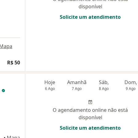
disponível
Solicite um atendimento
Mapa
R$ 50
Hoje
Amanhã
Sáb,
Dom,
a
6 Ago
7 Ago
8 Ago
9 Ago
O agendamento online não está
disponível
Solicite um atendimento
1, Rio de Janeiro
•
Mapa