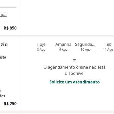
apa
R$ 850
zio
Hoje
Amanhã
Segunda-feira
Ter,
8 Ago
9 Ago
10 Ago
11 Ago
·
ista
O agendamento online não está
disponível
Solicite um atendimento
a
des
ogia
R$ 250