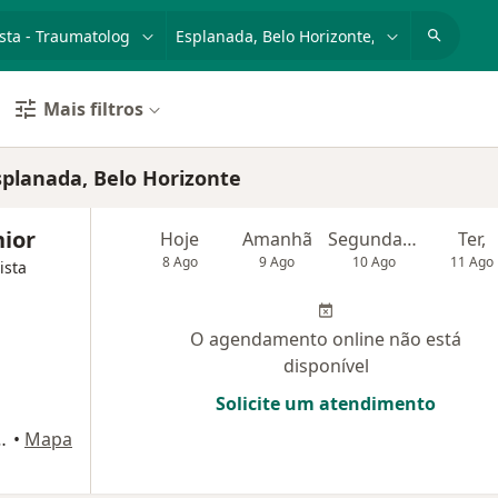
dade, doença ou nome
cidade ou região
Mais filtros
splanada, Belo Horizonte
nior
Hoje
Amanhã
Segunda-feira
Ter,
8 Ago
9 Ago
10 Ago
11 Ago
ista
O agendamento online não está
disponível
Solicite um atendimento
 372, Belo Horizonte
•
Mapa