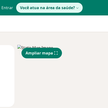
Entrar
Você atua na área da saúde?
Qua
Qui,
Sex,
Ampliar mapa
12 Ago
13 Ago
14 Ago