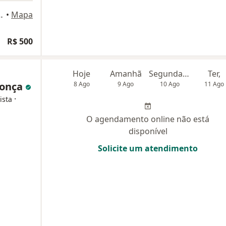
326, Belo Horizonte
•
Mapa
R$ 500
Hoje
Amanhã
Segunda-feira
Ter,
donça
8 Ago
9 Ago
10 Ago
11 Ago
·
ista
O agendamento online não está
disponível
Solicite um atendimento