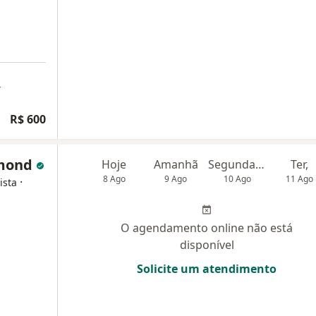
a
R$ 600
umond
Hoje
Amanhã
Segunda-feira
Ter,
8 Ago
9 Ago
10 Ago
11 Ago
·
ista
O agendamento online não está
disponível
Solicite um atendimento