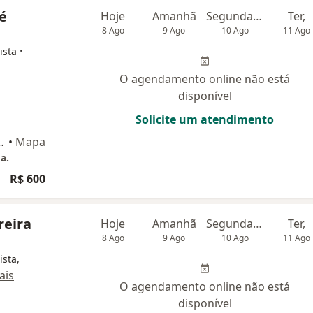
é
Hoje
Amanhã
Segunda-feira
Ter,
8 Ago
9 Ago
10 Ago
11 Ago
·
ista
O agendamento online não está
disponível
Solicite um atendimento
1° andar, Belo Horizonte
•
Mapa
a.
ogia
R$ 600
reira
Hoje
Amanhã
Segunda-feira
Ter,
8 Ago
9 Ago
10 Ago
11 Ago
ista,
ais
O agendamento online não está
disponível