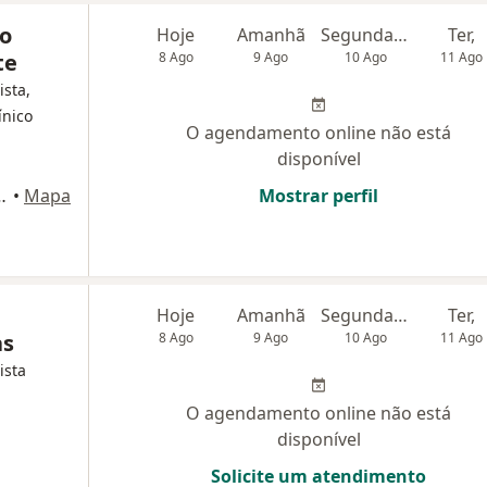
o
Hoje
Amanhã
Segunda-feira
Ter,
te
8 Ago
9 Ago
10 Ago
11 Ago
ista,
ínico
O agendamento online não está
disponível
 372, Belo Horizonte
•
Mapa
Mostrar perfil
Hoje
Amanhã
Segunda-feira
Ter,
as
8 Ago
9 Ago
10 Ago
11 Ago
ista
O agendamento online não está
disponível
Solicite um atendimento