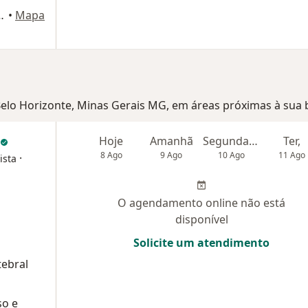
 372, Belo Horizonte
•
Mapa
 Belo Horizonte, Minas Gerais MG, em áreas próximas à sua 
Hoje
Amanhã
Segunda-feira
Ter,
8 Ago
9 Ago
10 Ago
11 Ago
·
ista
O agendamento online não está
disponível
Solicite um atendimento
tebral
so e