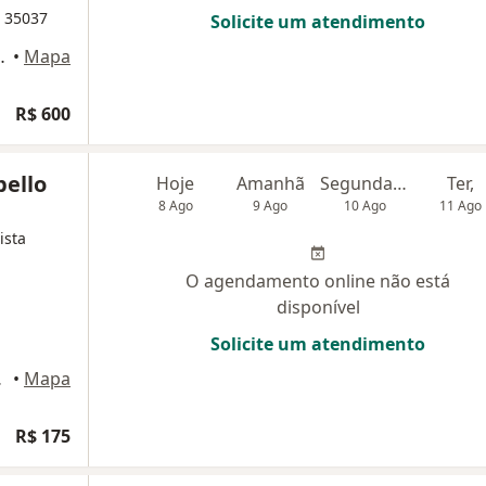
E 35037
Solicite um atendimento
uncionários, Belo Horizonte
•
Mapa
R$ 600
bello
Hoje
Amanhã
Segunda-feira
Ter,
8 Ago
9 Ago
10 Ago
11 Ago
ista
O agendamento online não está
disponível
Solicite um atendimento
orizonte
•
Mapa
R$ 175