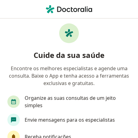
Men
Ortopedista - Traumatologista • Juiz de Fora, Minas Gerais MG
Filtros
Convênio:
SOMPO
Ortopedistas - traumatologistas SOMPO em
Cuide da sua saúde
Juiz de Fora
Encontre os melhores especialistas e agende uma
consulta. Baixe o App e tenha acesso a ferramentas
exclusivas e gratuitas.
Organize as suas consultas de um jeito
simples
Dr. Vinicius Motta Matosinhos
Envie mensagens para os especialistas
·
Mais
Ortopedista - traumatologista
1 opinião
Receba notificações