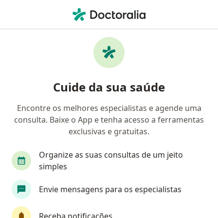
Men
Otorrino • Alagoinhas, Bahia BA
Filtros
Convênio
Mapa
Otorrinos em Alagoinhas
Cuide da sua saúde
Encontre os melhores especialistas e agende uma
Qual é o seu convênio?
consulta. Baixe o App e tenha acesso a ferramentas
exclusivas e gratuitas.
Organize as suas consultas de um jeito
simples
Envie mensagens para os especialistas
Dra. Sara Figueiredo
Receba notificações