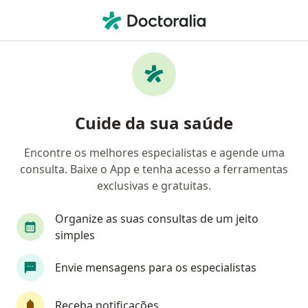
Men
Otorrino • Ponta Grossa, Paraná PR
Filtros
Convênio:
Cassi
Ma
Otorrinos Cassi em Ponta Grossa
Cuide da sua saúde
Encontre os melhores especialistas e agende uma
consulta. Baixe o App e tenha acesso a ferramentas
exclusivas e gratuitas.
Organize as suas consultas de um jeito
simples
Dr. Gustavo Murta
Envie mensagens para os especialistas
·
Mais
Otorrino
221 opiniões
Receba notificações