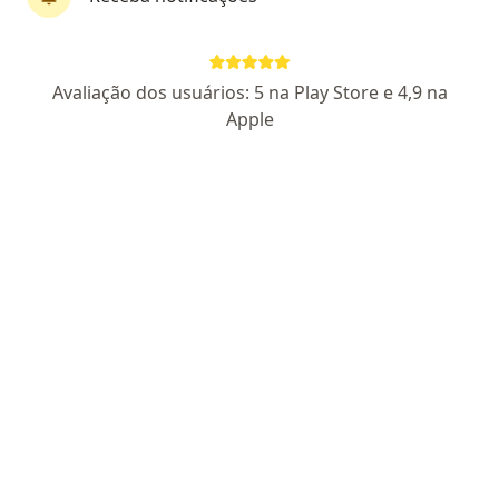
CRM 20460 PR
RQE 14938
Pacientes fiéis
Rua Nestor Guimarães 111, Ponta Grossa
•
Mapa
Avaliação dos usuários: 5 na Play Store e 4,9 na
Murta Otorrino
Apple
Aceita Cassi
Primeira consulta Otorrinolaringologia
Esse especialista não oferece agendamento online para esse endereço.
Solicite um atendimento
Especialistas disponíveis
Estes especialistas estão fora de Ponta Grossa,
Paraná PR, em áreas próximas à sua busca.