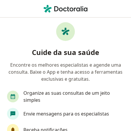
Men
Mediservice • Parnamirim, Rio Grande do Norte RN
Filtros
Convênio:
Mediservice
Médicos Mediservice em Parnamirim
Cuide da sua saúde
Encontre os melhores especialistas e agende uma
Qual especialização você está procurando?
consulta. Baixe o App e tenha acesso a ferramentas
Otorrino
exclusivas e gratuitas.
Organize as suas consultas de um jeito
simples
Envie mensagens para os especialistas
Receba notificações