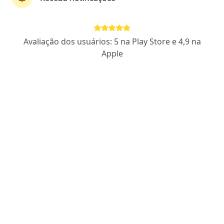
Dr. Bruno Thieme Lima
·
Mais
Otorrino
Avaliação dos usuários: 5 na Play Store e 4,9 na
1107 opiniões
Apple
CRM 8225 RN - RQE 2111
Pacientes fiéis
Endereço 1
Endereço 2
Av. Engenheiro Roberto Freire, 2020 - Capim Macio, Natal
•
Mapa
Clínica Pedro Cavalcanti - Roberto Freire (Espacial Mall)
Aceita Mediservice
Consulta Otorrinolaringologia
Esse especialista não oferece agendamento online para esse endereço.
Solicite um atendimento