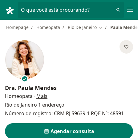
Men
O que você está procurando?
Homepage
Homeopata
Rio De Janeiro
Paula Mende
Mudar de cidade
Dra.
Paula Mendes
sobre as especializações
Homeopata
·
Mais
Rio de Janeiro
1 endereço
Número de registro: CRM RJ 59639-1 RQE Nº: 48591
Agendar consulta