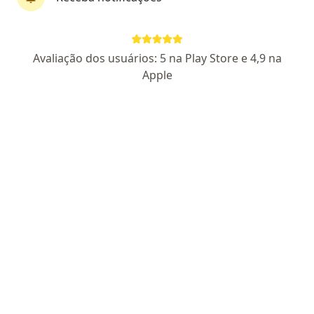
Rua Herculano Coelho de Souza, Caçador
•
Mapa
Dra Renata Semann
Consulta Pediatria
Preço não disponível
Avaliação dos usuários: 5 na Play Store e 4,9 na
Esse especialista não oferece agendamento online para esse endereço.
Apple
Solicite um atendimento
Dra. Franciny Moraes Perego
Pediatra
18459 SC- RQE 12329