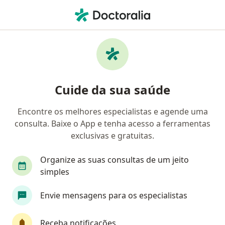
Men
Pediatra • Caçador, Santa Catarina SC
Filtros
Mapa
Pediatras em Caçador
Cuide da sua saúde
Encontre os melhores especialistas e agende uma
consulta. Baixe o App e tenha acesso a ferramentas
exclusivas e gratuitas.
Organize as suas consultas de um jeito
simples
Dra. Renata Semann
Envie mensagens para os especialistas
·
Mais
Pediatra
CRM 19913
RQE 13748
Receba notificações