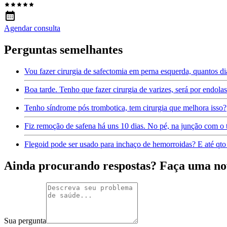
Agendar consulta
Perguntas semelhantes
Vou fazer cirurgia de safectomia em perna esquerda, quantos di
Boa tarde. Tenho que fazer cirurgia de varizes, será por endolas
Tenho síndrome pós trombotica, tem cirurgia que melhora isso?
Fiz remoção de safena há uns 10 dias. No pé, na junção com o 
Flegoid pode ser usado para inchaço de hemorroidas? E até qto
Ainda procurando respostas? Faça uma no
Sua pergunta