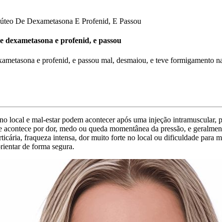
lúteo De Dexametasona E Profenid, E Passou
de dexametasona e profenid, e passou
xametasona e profenid, e passou mal, desmaiou, e teve formigamento nas
no local e mal-estar podem acontecer após uma injeção intramuscular, 
e acontece por dor, medo ou queda momentânea da pressão, e geralme
urticária, fraqueza intensa, dor muito forte no local ou dificuldade par
rientar de forma segura.