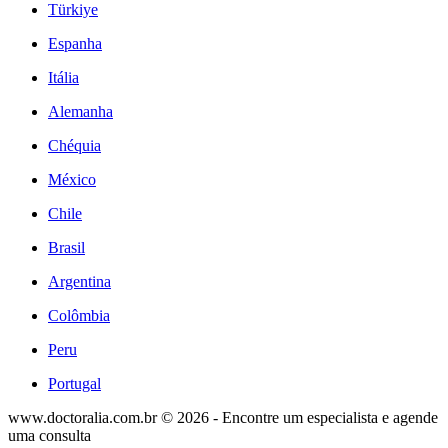
Türkiye
Espanha
Itália
Alemanha
Chéquia
México
Chile
Brasil
Argentina
Colômbia
Peru
Portugal
www.doctoralia.com.br © 2026 - Encontre um especialista e agende
uma consulta