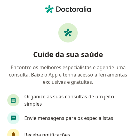
Men
Pneumologista • Salto, São Paulo SP
Filtros
Convênio
Mapa
Pneumologistas em Salto
Cuide da sua saúde
Encontre os melhores especialistas e agende uma
Qual é o seu convênio?
consulta. Baixe o App e tenha acesso a ferramentas
exclusivas e gratuitas.
Organize as suas consultas de um jeito
simples
Envie mensagens para os especialistas
Dra. Thays Brunelli Pugliesi
Receba notificações