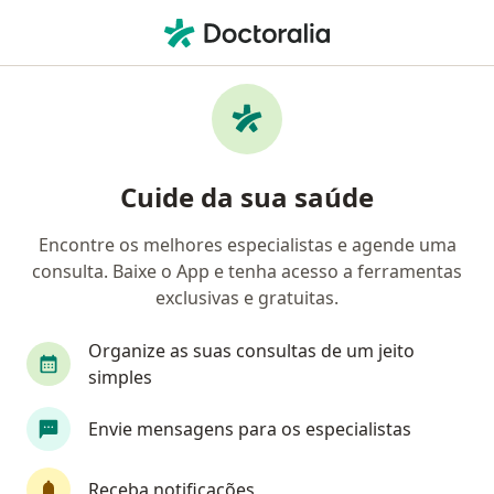
Men
Psicanalista • Armação dos Búzios, Rio de Janeiro RJ
Filtros
Convênio
Mapa
Psicanalistas em Armação dos Búzios
Cuide da sua saúde
Encontre os melhores especialistas e agende uma
Qual é o seu convênio?
consulta. Baixe o App e tenha acesso a ferramentas
exclusivas e gratuitas.
Organize as suas consultas de um jeito
simples
Envie mensagens para os especialistas
Valentin Heigl
Receba notificações