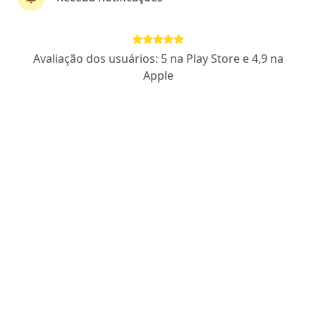
Psicanalista, Psicólogo
48 opiniões
43927-05
Avaliação dos usuários: 5 na Play Store e 4,9 na
Apple
Endereço
Teleconsulta
Rua Maria Rita Novellino, 281B - sala 107B - Portinho, Cabo Frio
•
Mapa
Consultorio Particular
Teleconsulta
Preço não disponível
Esse especialista não oferece agendamento online para esse endereço.
Solicite um atendimento