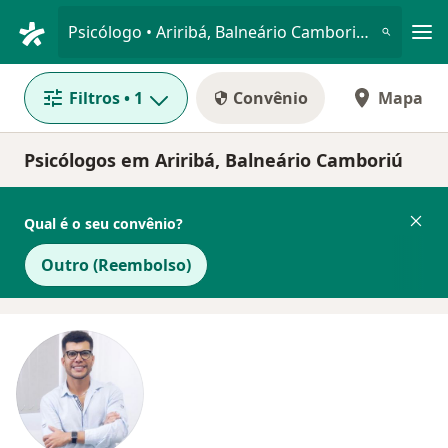
Men
Psicólogo • Ariribá, Balneário Camboriú, Santa Catarina SC
Filtros
• 1
Convênio
Mapa
Psicólogos em Ariribá, Balneário Camboriú
Qual é o seu convênio?
Outro (Reembolso)